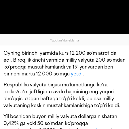
"Spot.uz"da reklama
Oyning birinchi yarmida kurs 12 200 so‘m atrofida
edi. Biroq, ikkinchi yarmida milliy valyuta 200 so‘mdan
ko‘proqqa mustahkamlandi va 19-yanvardan beri
birinchi marta 12 000 so‘mga
yetdi
.
Respublika valyuta birjasi ma’lumotlariga ko‘ra,
dollar/so‘m juftligida savdo hajmining eng yuqori
cho‘qqisi o‘tgan haftaga to‘g‘ri keldi, bu esa milliy
valyutaning keskin mustahkamlanishiga to‘g‘ri keldi.
Yil boshidan buyon milliy valyuta dollarga nisbatan
0,42% ga yoki 50 so‘mdan ko‘proqqa