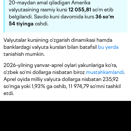
20-maydan amal qiladigan Amerika
valyutasining rasmiy kursi
12 055,81
so‘m etib
belgilandi. Savdo kuni davomida kurs
36 s
o‘m
54 tiyinga
oshdi.
Valyutalar kursining o‘zgarish dinamikasi hamda
banklardagi valyuta kurslari bilan batafsil
bu yerda
tanishish mumkin.
2026-yilning yanvar-aprel oylari yakunlariga ko‘ra,
o‘zbek so‘mi dollarga nisbatan biroz
mustahkamlandi
.
Aprel oyida milliy valyuta dollarga nisbatan 235,92
so‘mga yoki 1,93% ga oshib, 11 974,79 so‘mni tashkil
etdi.