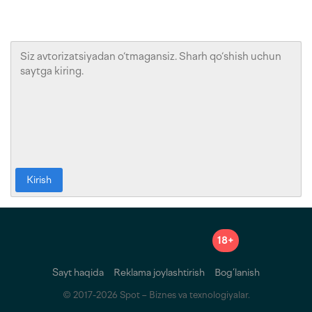
Kirish
18+
Sayt haqida
Reklama joylashtirish
Bog‘lanish
© 2017-2026 Spot – Biznes va texnologiyalar.