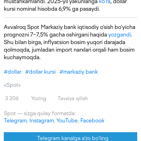
mustahkamlandi. 2025-yil yakunlariga
ko‘ra
, dollar
kursi nominal hisobda 6,9% ga pasaydi.
Avvalroq Spot Markaziy bank iqtisodiy o‘sish bo‘yicha
prognozni 7−7,5% gacha oshirgani haqida
yozgandi
.
Shu bilan birga, inflyatsion bosim yuqori darajada
qolmoqda, jumladan import narxlari orqali ham bosim
kuchaymoqda.
#
dollar
#
dollar kursi
#
markaziy bank
«Spot»
3 206
Yozing
Tavsiya qilish
Spot — sizga qulay formatda:
Telegram
,
Instagram
,
YouTube
,
Facebook
Telegram kanalga a'zo bo‘ling