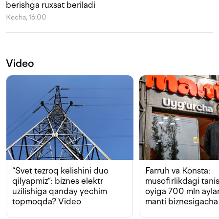
berishga ruxsat beriladi
Kecha, 16:00
Video
“Svet tezroq kelishini duo
Farruh va Konsta:
qilyapmiz”: biznes elektr
musofirlikdagi tan
uzilishiga qanday yechim
oyiga 700 mln ayla
topmoqda? Video
manti biznesigacha