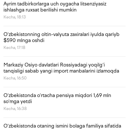
Ayrim tadbirkorlarga uch oygacha litsenziyasiz
ishlashga ruxsat berilishi mumkin
Kecha, 18:13
O‘zbekistonning oltin-valyuta zaxiralari iyulda qariyb
$590 mlnga oshdi
Kecha, 17:18
Markaziy Osiyo davlatlari Rossiyadagi yoqilg‘i
tanqisligi sabab yangi import manbalarini izlamoqda
Kecha, 16:50
O‘zbekistonda o‘rtacha pensiya miqdori 1,69 mln
so‘mga yetdi
Kecha, 16:38
O‘zbekistonda otaning ismini bolaga familiya sifatida