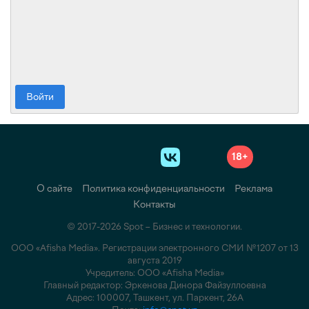
Войти
18+
О сайте
Политика конфиденциальности
Реклама
Контакты
© 2017-2026 Spot – Бизнес и технологии.
ООО «Afisha Media». Регистрации электронного СМИ №1207 от 13
августа 2019
Учредитель: ООО «Afisha Media»
Главный редактор: Эркенова Динора Файзуллоевна
Адрес: 100007, Ташкент, ул. Паркент, 26А