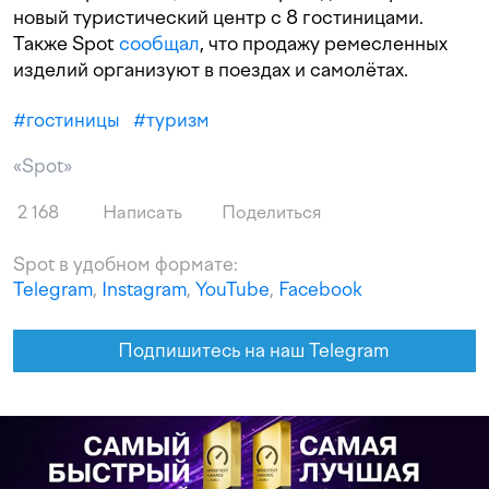
новый туристический центр с 8 гостиницами.
Также Spot
сообщал
, что продажу ремесленных
изделий организуют в поездах и самолётах.
#
гостиницы
#
туризм
«Spot»
2 168
Написать
Поделиться
Spot в удобном формате:
Telegram
,
Instagram
,
YouTube
,
Facebook
Подпишитесь на наш Telegram