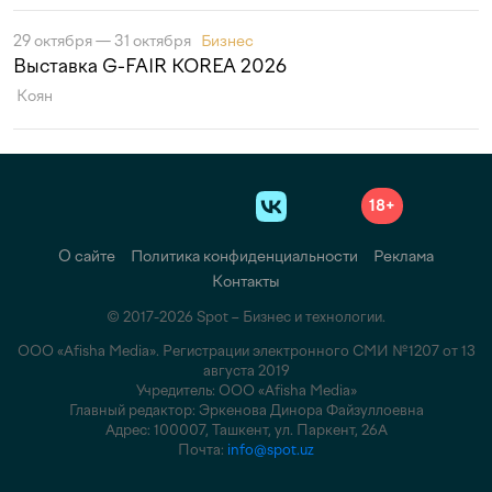
29 октября — 31 октября
Бизнес
Выставка G-FAIR KOREA 2026
Коян
18+
О сайте
Политика конфиденциальности
Реклама
Контакты
© 2017-2026 Spot – Бизнес и технологии.
ООО «Afisha Media». Регистрации электронного СМИ №1207 от 13
августа 2019
Учредитель: ООО «Afisha Media»
Главный редактор: Эркенова Динора Файзуллоевна
Адрес: 100007, Ташкент, ул. Паркент, 26А
Почта:
info@spot.uz