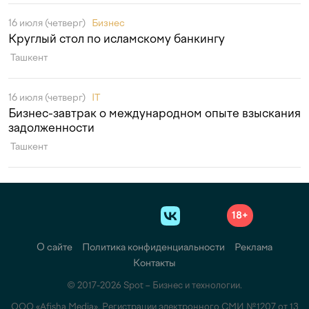
16 июля (четверг)
Бизнес
Круглый стол по исламскому банкингу
Ташкент
16 июля (четверг)
IT
Бизнес-завтрак о международном опыте взыскания
задолженности
Ташкент
18+
О сайте
Политика конфиденциальности
Реклама
Контакты
© 2017-2026 Spot – Бизнес и технологии.
ООО «Afisha Media». Регистрации электронного СМИ №1207 от 13