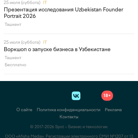
25 июля (суббота)
IT
Презентация исследования Uzbekistan Founder
Portrait 2026
Ташкент
25 июля (суббота)
IT
Воркшоп о запуске бизнеса в Узбекистане
Ташкент
Бесплатно
18+
О сайте
Политика конфиденциальности
Реклама
Контакты
© 2017-2026 Spot – Бизнес и технологии.
ООО «Afisha Media». Регистрации электронного СМИ №1207 от 13