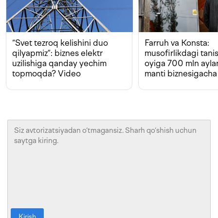
“Svet tezroq kelishini duo
Farruh va Konsta:
qilyapmiz”: biznes elektr
musofirlikdagi tan
uzilishiga qanday yechim
oyiga 700 mln ayla
topmoqda? Video
manti biznesigacha
Kirish