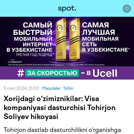
5 mart 2024, 21:00
Maqolalar
Ta'lim
Xorijdagi o‘zimiznikilar: Visa
kompaniyasi dasturchisi Tohirjon
Soliyev hikoyasi
Tohirjon dastlab dasturchilikni o‘rganishga