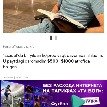
Foto: Shaxsiy arxiv
“Exadel"da bir yildan ko‘proq vaqt davomida ishladim.
U paytdagi daromadim
$500−$1000
atrofida
bo‘lgan.
reklama joylashtirish