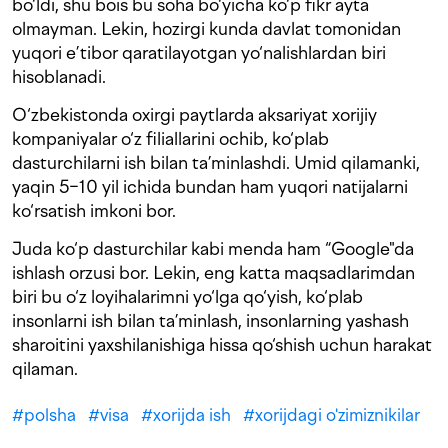
bo‘ldi, shu bois bu soha bo‘yicha ko‘p fikr ayta
olmayman. Lekin, hozirgi kunda davlat tomonidan
yuqori e’tibor qaratilayotgan yo‘nalishlardan biri
hisoblanadi.
O‘zbekistonda oxirgi paytlarda aksariyat xorijiy
kompaniyalar o‘z filiallarini ochib, ko‘plab
dasturchilarni ish bilan ta’minlashdi. Umid qilamanki,
yaqin 5−10 yil ichida bundan ham yuqori natijalarni
ko‘rsatish imkoni bor.
Juda ko‘p dasturchilar kabi menda ham “Google"da
ishlash orzusi bor. Lekin, eng katta maqsadlarimdan
biri bu o‘z loyihalarimni yo‘lga qo‘yish, ko‘plab
insonlarni ish bilan ta’minlash, insonlarning yashash
sharoitini yaxshilanishiga hissa qo‘shish uchun harakat
qilaman.
#
polsha
#
visa
#
xorijda ish
#
xorijdagi o'zimiznikilar