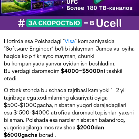
Hozirda esa Polshadagi “
Visa
” kompaniyasida
“Software Engineer” bo‘lib ishlayman. Jamoa va loyiha
haqida ko‘p fikr aytolmayman, chunki
bu kompaniyada yanvar oyidan ish boshladim.
Bu yerdagi daromadim
$4000−$5000ni
tashkil
etadi.
O‘zbekistonda bu sohada tajribasi kam yoki 1−2 yil
tajribaga ega xodimlarning aksariyati oyiga
$500-$1000gacha, nisbatan yuqori darajadagilari
esa $1500-$4000 atrofida daromad topishlari yaxshi
bilaman. Polshada esa narxlar nisbatan balandroq,
yuqoridagilarga mos ravishda
$2000dan
$6000gacha
boradi.