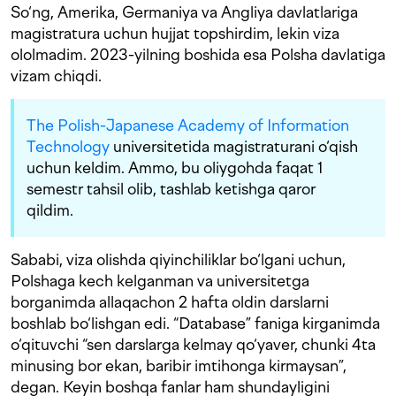
So‘ng, Amerika, Germaniya va Angliya davlatlariga
magistratura uchun hujjat topshirdim, lekin viza
ololmadim. 2023-yilning boshida esa Polsha davlatiga
vizam chiqdi.
The Polish-Japanese Academy of Information
Technology
universitetida magistraturani o‘qish
uchun keldim. Ammo, bu oliygohda faqat 1
semestr tahsil olib, tashlab ketishga qaror
qildim.
Sababi, viza olishda qiyinchiliklar bo‘lgani uchun,
Polshaga kech kelganman va universitetga
borganimda allaqachon 2 hafta oldin darslarni
boshlab bo‘lishgan edi. “Database” faniga kirganimda
o‘qituvchi “sen darslarga kelmay qo‘yaver, chunki 4ta
minusing bor ekan, baribir imtihonga kirmaysan”,
degan. Keyin boshqa fanlar ham shundayligini