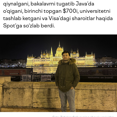
qiynalgani, bakalavrni tugatib Java’da
o‘qigani, birinchi topgan $700i, universitetni
tashlab ketgani va Visa’dagi sharoitlar haqida
Spot’ga so‘zlab berdi.