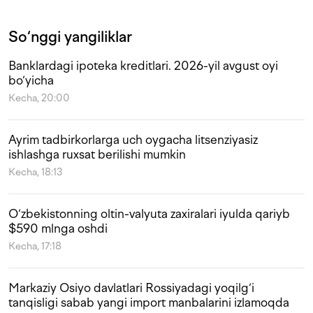
So‘nggi yangiliklar
Banklardagi ipoteka kreditlari. 2026-yil avgust oyi
bo‘yicha
Kecha, 20:00
Ayrim tadbirkorlarga uch oygacha litsenziyasiz
ishlashga ruxsat berilishi mumkin
Kecha, 18:13
O‘zbekistonning oltin-valyuta zaxiralari iyulda qariyb
$590 mlnga oshdi
Kecha, 17:18
Markaziy Osiyo davlatlari Rossiyadagi yoqilg‘i
tanqisligi sabab yangi import manbalarini izlamoqda