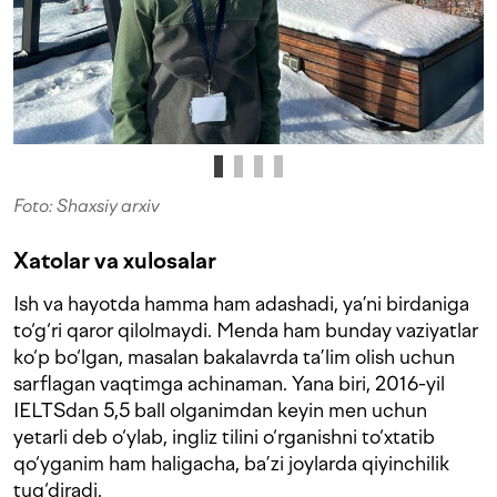
Foto: Shaxsiy arxiv
Xatolar va xulosalar
Ish va hayotda hamma ham adashadi, ya’ni birdaniga
to‘g‘ri qaror qilolmaydi. Menda ham bunday vaziyatlar
ko‘p bo‘lgan, masalan bakalavrda ta’lim olish uchun
sarflagan vaqtimga achinaman. Yana biri, 2016-yil
IELTSdan 5,5 ball olganimdan keyin men uchun
yetarli deb o‘ylab, ingliz tilini o‘rganishni to‘xtatib
qo‘yganim ham haligacha, ba’zi joylarda qiyinchilik
tug‘diradi.