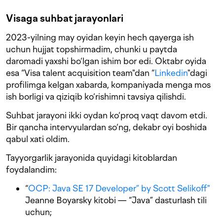
Visaga suhbat jarayonlari
2023-yilning may oyidan keyin hech qayerga ish
uchun hujjat topshirmadim, chunki u paytda
daromadi yaxshi bo‘lgan ishim bor edi. Oktabr oyida
esa “Visa talent acquisition team"dan “
Linkedin
"dagi
profilimga kelgan xabarda, kompaniyada menga mos
ish borligi va qiziqib ko‘rishimni tavsiya qilishdi.
Suhbat jarayoni ikki oydan ko‘proq vaqt davom etdi.
Bir qancha intervyulardan so‘ng, dekabr oyi boshida
qabul xati oldim.
Tayyorgarlik jarayonida quyidagi kitoblardan
foydalandim:
“
OCP: Java SE 17 Developer” by Scott Selikoff"
Jeanne Boyarsky kitobi — “Java” dasturlash tili
uchun;