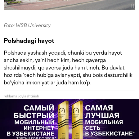
Foto: WSB University
Polshadagi hayot
Polshada yashash yoqadi, chunki bu yerda hayot
ancha sekin, ya’ni hech kim, hech qayerga
shoshilmaydi, qolaversa juda ham tinch. Bu davlat
hozirda ‘tech hub’ga aylanyapti, shu bois dasturchilik
bo‘yicha imkoniyatlar juda ham ko‘p.
reklama joylashtirish