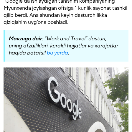
“Google"da ishlaydigan tanishim kompaniyaning
Myunxenda joylashgan ofisiga 1 kunlik sayohat tashkil
qilib berdi. Ana shundan keyin dasturchilikka
qiziqishim uyg‘ona boshladi.
Mavzuga doir
: “Work and Travel” dasturi,
uning afzalliklari, kerakli hujjatlar va xarajatlar
haqida batafsil
bu yerda
.