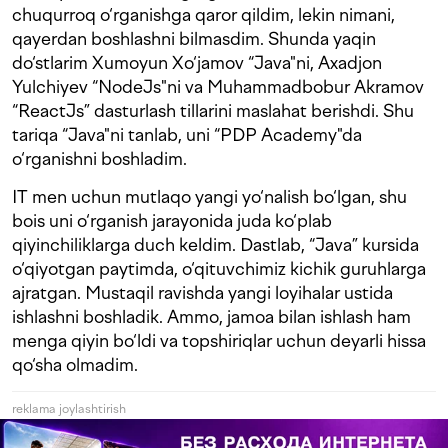
chuqurroq o‘rganishga qaror qildim, lekin nimani,
qayerdan boshlashni bilmasdim. Shunda yaqin
do‘stlarim Xumoyun Xo‘jamov “Java"ni, Axadjon
Yulchiyev “NodeJs"ni va Muhammadbobur Akramov
“ReactJs” dasturlash tillarini maslahat berishdi. Shu
tariqa “Java"ni tanlab, uni “PDP Academy"da
o‘rganishni boshladim.
IT men uchun mutlaqo yangi yo‘nalish bo‘lgan, shu
bois uni o‘rganish jarayonida juda ko‘plab
qiyinchiliklarga duch keldim. Dastlab, “Java” kursida
o‘qiyotgan paytimda, o‘qituvchimiz kichik guruhlarga
ajratgan. Mustaqil ravishda yangi loyihalar ustida
ishlashni boshladik. Ammo, jamoa bilan ishlash ham
menga qiyin bo‘ldi va topshiriqlar uchun deyarli hissa
qo‘sha olmadim.
reklama joylashtirish