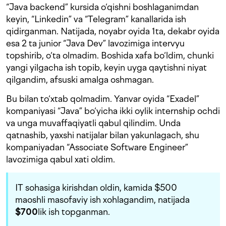
“Java backend” kursida o‘qishni boshlaganimdan
keyin, “Linkedin” va “Telegram” kanallarida ish
qidirganman. Natijada, noyabr oyida 1ta, dekabr oyida
esa 2 ta junior “Java Dev” lavozimiga intervyu
topshirib, o‘ta olmadim. Boshida xafa bo‘ldim, chunki
yangi yilgacha ish topib, keyin uyga qaytishni niyat
qilgandim, afsuski amalga oshmagan.
Bu bilan to‘xtab qolmadim. Yanvar oyida “Exadel”
kompaniyasi “Java” bo‘yicha ikki oylik internship ochdi
va unga muvaffaqiyatli qabul qilindim. Unda
qatnashib, yaxshi natijalar bilan yakunlagach, shu
kompaniyadan “Associate Software Engineer”
lavozimiga qabul xati oldim.
IT sohasiga kirishdan oldin, kamida $500
maoshli masofaviy ish xohlagandim, natijada
$700
lik ish topganman.