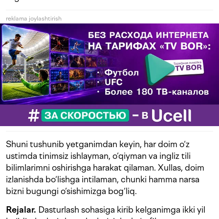
reklama joylashtirish
Shuni tushunib yetganimdan keyin, har doim o‘z
ustimda tinimsiz ishlayman, o‘qiyman va ingliz tili
bilimlarimni oshirishga harakat qilaman. Xullas, doim
izlanishda bo‘lishga intilaman, chunki hamma narsa
bizni bugungi o‘sishimizga bog‘liq.
Rejalar.
Dasturlash sohasiga kirib kelganimga ikki yil