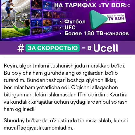
Keyin, algoritmlarni tushunish juda murakkab bo‘ldi.
Bu bo‘yicha ham guruhda eng oxirgilardan bo‘lib
turardim. Bundan tashqari boshqa qiyinchiliklar,
bosimlar ham yetarlicha edi. O‘qishni allaqachon
bitirganman, lekin ishlamasdan ITni o‘qirdim. Kvartira
va kundalik xarajatlar uchun uydagilardan pul so‘rash
ham og‘ir edi.
Shunday bo‘lsa-da, o‘z ustimda tinimsiz ishlab, kursni
muvaffaqqiyatli tamomladim.