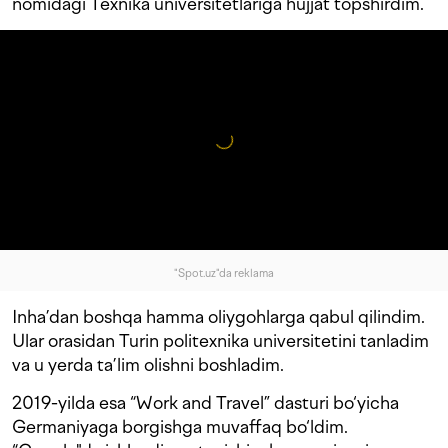
nomidagi Texnika universitetlariga hujjat topshirdim.
"Spot.uz"da reklama
Inha’dan boshqa hamma oliygohlarga qabul qilindim.
Ular orasidan Turin politexnika universitetini tanladim
va u yerda ta’lim olishni boshladim.
2019-yilda esa “Work and Travel” dasturi bo‘yicha
Germaniyaga borgishga muvaffaq bo‘ldim.