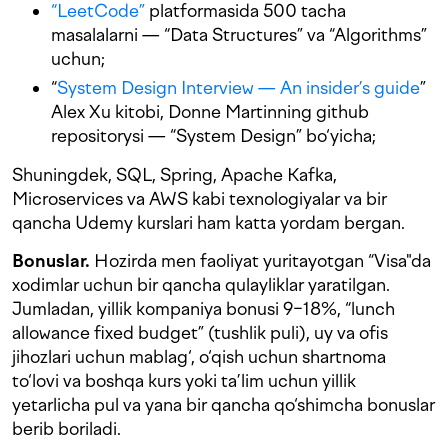
“LeetCode”
platformasida 500 tacha
masalalarni — “Data Structures” va “Algorithms”
uchun;
“
System Design Interview — An insider’s guide
”
Alex Xu kitobi, Donne Martinning github
repositorysi — “System Design” bo‘yicha;
Shuningdek, SQL, Spring, Apache Kafka,
Microservices va AWS kabi texnologiyalar va bir
qancha Udemy kurslari ham katta yordam bergan.
Bonuslar.
Hozirda men faoliyat yuritayotgan “Visa"da
xodimlar uchun bir qancha qulayliklar yaratilgan.
Jumladan, yillik kompaniya bonusi 9−18%, “lunch
allowance fixed budget” (tushlik puli), uy va ofis
jihozlari uchun mablag‘, o‘qish uchun shartnoma
to‘lovi va boshqa kurs yoki ta’lim uchun yillik
yetarlicha pul va yana bir qancha qo‘shimcha bonuslar
berib boriladi.