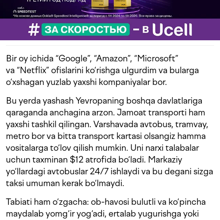
Bir oy ichida “Google”, “Amazon”, “Microsoft”
va “Netflix” ofislarini ko‘rishga ulgurdim va bularga
o‘xshagan yuzlab yaxshi kompaniyalar bor.
Bu yerda yashash Yevropaning boshqa davlatlariga
qaraganda anchagina arzon. Jamoat transporti ham
yaxshi tashkil qilingan. Varshavada avtobus, tramvay,
metro bor va bitta transport kartasi olsangiz hamma
vositalarga to‘lov qilish mumkin. Uni narxi talabalar
uchun taxminan $12 atrofida bo‘ladi. Markaziy
yo‘llardagi avtobuslar 24/7 ishlaydi va bu degani sizga
taksi umuman kerak bo‘lmaydi.
Tabiati ham o‘zgacha: ob-havosi bulutli va ko‘pincha
maydalab yomg‘ir yog‘adi, ertalab yugurishga yoki