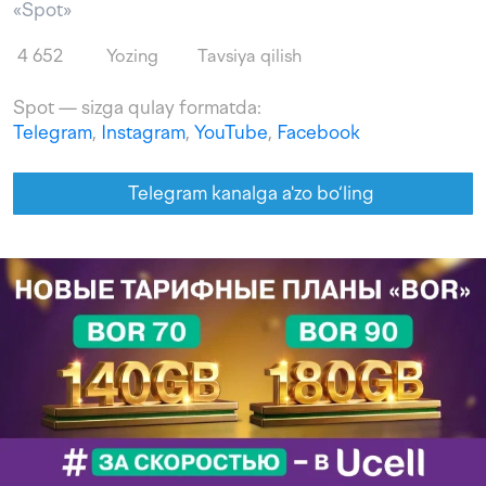
«Spot»
4 652
Yozing
Tavsiya qilish
Spot — sizga qulay formatda:
Telegram
,
Instagram
,
YouTube
,
Facebook
Telegram kanalga a'zo bo‘ling