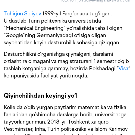
Foto: Tohirjon Soliyevning shaxsiy arxividan
Tohirjon Soliyev
1999-yil Farg‘onada tug‘ilgan.
U dastlab Turin politexnika universitetida
“Mechanical Engineering” yo‘nalishida tahsil olgan.
“Google"ning Germaniyadagi ofisiga qilgan
sayohatidan keyin dasturchilik sohasiga qiziqqan.
Dasturchilikni o‘rganishga qiynalgani, darslarni
o‘zlashtira olmagani va magistraturani 1 semestr o‘qib
tashlab ketganiga qaramay, hozirda Polshadagi “
Visa
”
kompaniyasida faoliyat yuritmoqda.
Qiyinchilikdan keyingi yo‘l
Kollejda o‘qib yurgan paytlarim matematika va fizika
fanlaridan qo‘shimcha darslarga borib, universitetga
tayyorlanganman. 2018-yil Toshkent xalqaro
Vestminster, Inha, Turin politexnika va Islom Karimov