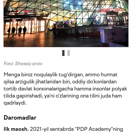
Foto: Shaxsiy arxiv
Menga biroz noqulaylik tug‘dirgan, ammo hurmat
qilsa arzigulik jihatlaridan biri, oddiy do‘konlardan
tortib davlat korxonalarigacha hamma insonlar polyak
tilida gapirishadi, ya’ni o‘zlarining ona tilini juda ham
qadrlaydi.
Daromadlar
Ilk maosh.
2021-yil sentabrda “PDP Academy"ning