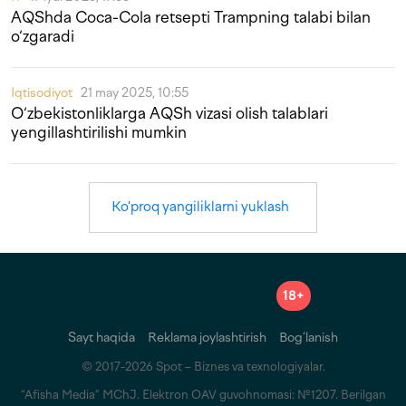
AQShda Coca-Cola retsepti Trampning talabi bilan
o‘zgaradi
Iqtisodiyot
21 may 2025, 10:55
O‘zbekistonliklarga AQSh vizasi olish talablari
yengillashtirilishi mumkin
Ko'proq yangiliklarni yuklash
18+
Sayt haqida
Reklama joylashtirish
Bog‘lanish
© 2017-2026 Spot – Biznes va texnologiyalar.
“Afisha Media” MChJ. Elektron OAV guvohnomasi: №1207. Berilgan