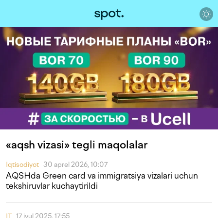
«aqsh vizasi» tegli maqolalar
Iqtisodiyot
30 aprel 2026, 10:07
AQSHda Green card va immigratsiya vizalari uchun
tekshiruvlar kuchaytirildi
IT
17 iyul 2025, 17:55