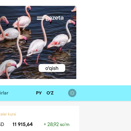
rlar
РУ
O‘Z
alar kursi
SD
11 915,64
+ 28,92 so‘m