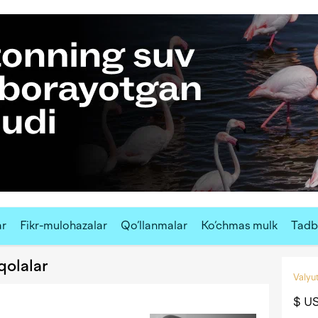
ar
Fikr-mulohazalar
Qo‘llanmalar
Ko‘chmas mulk
Tadbi
qolalar
Valyut
$ U