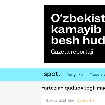
Yangiliklar
Maqolal
«artezian quduq» tegli ma
18 avgust 2025, 18:14
Qonunchilik