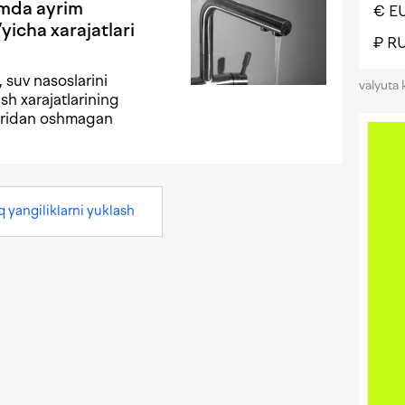
zmda ayrim
€ E
‘yicha xarajatlari
₽ R
 suv nasoslarini
valyuta 
lish xarajatlarining
aridan oshmagan
q yangiliklarni yuklash