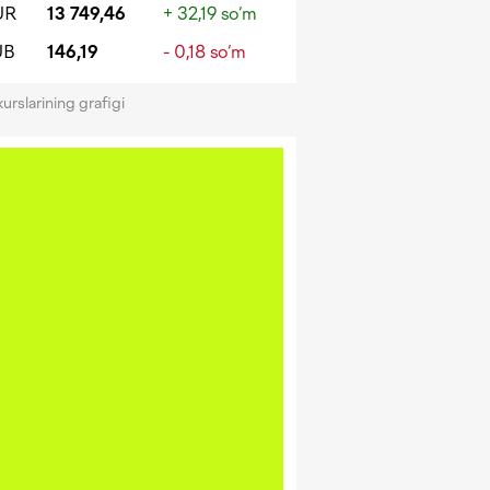
UR
13 749,46
+ 32,19 so‘m
UB
146,19
- 0,18 so‘m
kurslarining grafigi