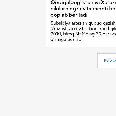
Qoraqalpog‘iston va Xora
oilalarning suv taʼminoti bo
qoplab beriladi
Subsidiya artezian quduq qazish,
o‘rnatish va suv filtrlarini xarid qi
90%i, biroq BHMning 30 barav
qismiga beriladi.
Ko'pro