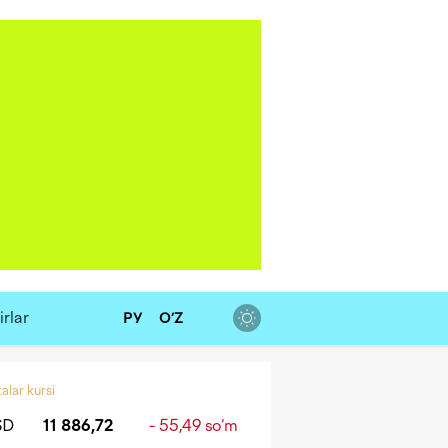
rlar
РУ
O‘Z
alar kursi
SD
11 886,72
- 55,49 so‘m