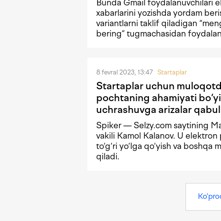
Bunda Gmail foydalanuvchilari e
xabarlarini yozishda yordam beris
variantlarni taklif qiladigan “m
bering” tugmachasidan foydalan
8 fevral 2023, 13:47
Startaplar
Startaplar uchun muloqotd
pochtaning ahamiyati bo‘y
uchrashuvga arizalar qabu
Spiker — Selzy.com saytining M
vakili Kamol Kalanov. U elektron
to‘g‘ri yo‘lga qo‘yish va boshqa
qiladi.
Ko'pro