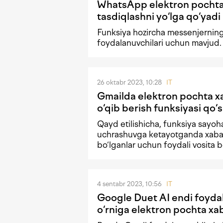
WhatsApp elektron pochta 
tasdiqlashni yo‘lga qo‘yadi
Funksiya hozircha messenjerning
foydalanuvchilari uchun mavjud.
26 oktabr 2023, 10:28
IT
Gmailda elektron pochta xa
o‘qib berish funksiyasi qo‘s
Qayd etilishicha, funksiya sayoh
uchrashuvga ketayotganda xabar
bo‘lganlar uchun foydali vosita b
4 sentabr 2023, 10:56
IT
Google Duet AI endi foyda
o‘rniga elektron pochta xab