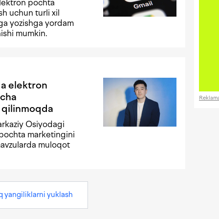
lektron pochta
h uchun turli xil
enga yozishga yordam
ishi mumkin.
a elektron
icha
Reklam
l qilinmoqda
arkaziy Osiyodagi
 pochta marketingini
 mavzularda muloqot
q yangiliklarni yuklash