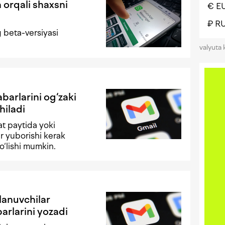
orqali shaxsni
€ E
₽ R
 beta-versiyasi
valyuta 
barlarini og‘zaki
hiladi
at paytida yoki
 yuborishi kerak
o‘lishi mumkin.
lanuvchilar
arlarini yozadi