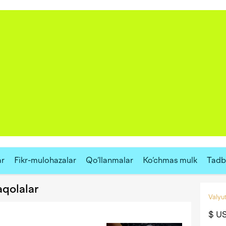
ar
Fikr-mulohazalar
Qo‘llanmalar
Ko‘chmas mulk
Tadbi
aqolalar
Valyut
$ U