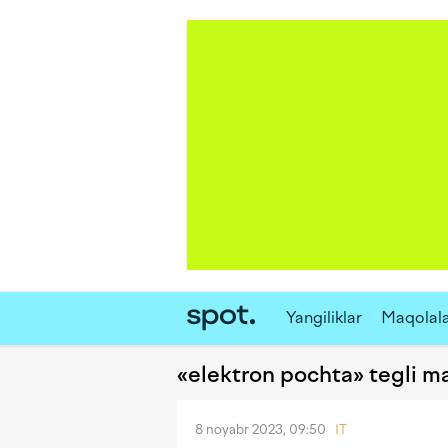
Yangiliklar
Maqolal
«elektron pochta» tegli m
8 noyabr 2023, 09:50
IT