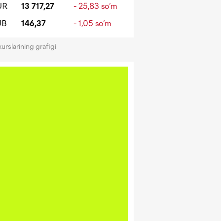
UR
13 717,27
- 25,83 so‘m
UB
146,37
- 1,05 so‘m
kurslarining grafigi