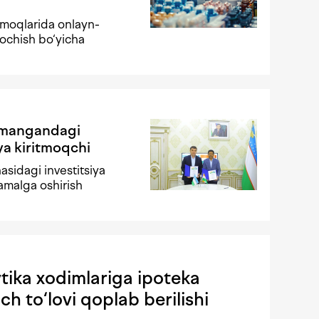
rmoqlarida onlayn-
 ochish bo‘yicha
amangandagi
ya kiritmoqchi
asidagi investitsiya
amalga oshirish
tika xodimlariga ipoteka
ch to‘lovi qoplab berilishi