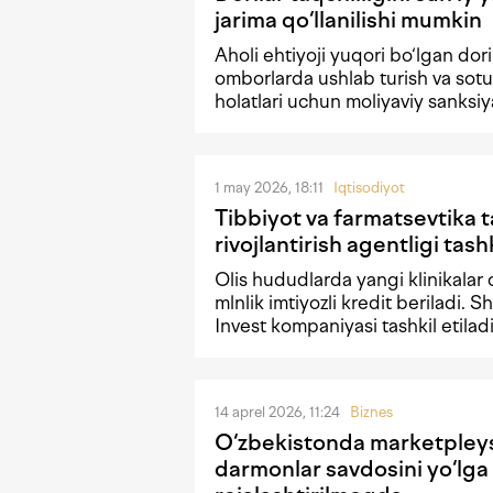
jarima qo‘llanilishi mumkin
Aholi ehtiyoji yuqori bo‘lgan dori 
omborlarda ushlab turish va sot
holatlari uchun moliyaviy sanksiy
1 may 2026, 18:11
Iqtisodiyot
Tibbiyot va farmatsevtika t
rivojlantirish agentligi tashk
Olis hududlarda yangi klinikala
mlnlik imtiyozli kredit beriladi.
Invest kompaniyasi tashkil etiladi
14 aprel 2026, 11:24
Biznes
O‘zbekistonda marketpleys
darmonlar savdosini yo‘lga