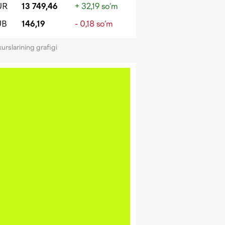
UR
13 749,46
+ 32,19 so‘m
UB
146,19
- 0,18 so‘m
kurslarining grafigi