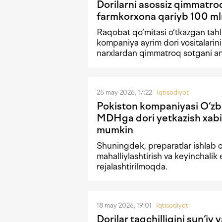
Dorilarni asossiz qimmatro
farmkorxona qariyb 100 ml
Raqobat qo‘mitasi o‘tkazgan tahl
kompaniya ayrim dori vositalarin
narxlardan qimmatroq sotgani an
25 may 2026, 17:22
Iqtisodiyot
Pokiston kompaniyasi O‘z
MDHga dori yetkazish xabini
mumkin
Shuningdek, preparatlar ishlab c
mahalliylashtirish va keyinchalik 
rejalashtirilmoqda.
18 may 2026, 19:01
Iqtisodiyot
Dorilar taqchilligini sun‘iy