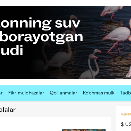
ar
Fikr-mulohazalar
Qo‘llanmalar
Ko‘chmas mulk
Tadbi
olalar
Valyut
$ U