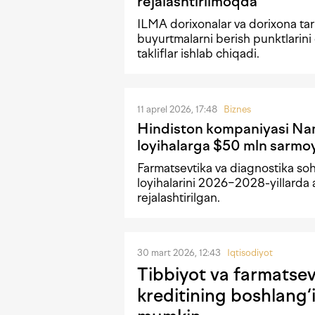
rejalashtirilmoqda
ILMA dorixonalar va dorixona ta
buyurtmalarni berish punktlarini
takliflar ishlab chiqadi.
11 aprel 2026, 17:48
Biznes
Hindiston kompaniyasi N
loyihalarga $50 mln sarmo
Farmatsevtika va diagnostika soh
loyihalarini 2026−2028-yillarda 
rejalashtirilgan.
30 mart 2026, 12:43
Iqtisodiyot
Tibbiyot va farmatsev
kreditining boshlang‘i