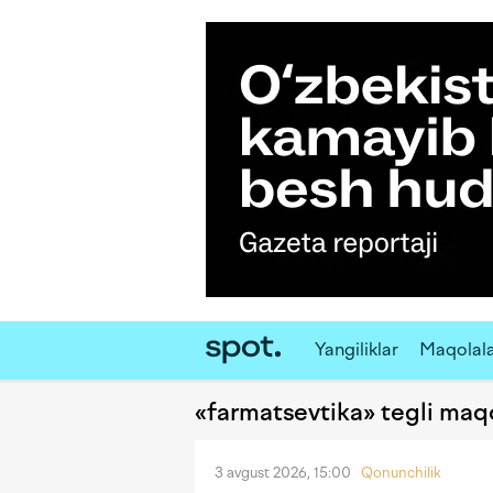
Yangiliklar
Maqolal
«farmatsevtika» tegli maq
3 avgust 2026, 15:00
Qonunchilik