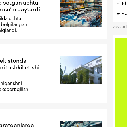
q sotgan uchta
€ E
n so‘m qaytardi
₽ R
ilda uchta
i belgilangan
valyuta 
iqlandi.
bekistonda
 tashkil etishi
hiqarishni
eksport qilish
 yaratganlarga