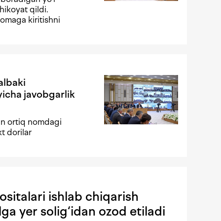
hikoyat qildi.
omaga kiritishni
albaki
yicha javobgarlik
n ortiq nomdagi
t dorilar
sitalari ishlab chiqarish
lga yer solig‘idan ozod etiladi