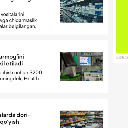
vositalarini
uvga chiqarmaslik
alar belgilangan.
armog‘ini
Reklam
il etiladi
r ochish uchun $200
 Shuningdek, Health
.
larda dori-
 qo‘yish