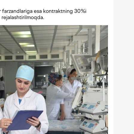
 farzandlariga esa kontraktning 30%i
rejalashtirilmoqda.