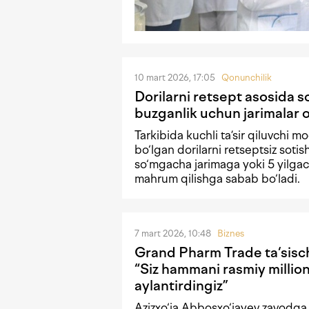
10 mart 2026, 17:05
Qonunchilik
Dorilarni retsept asosida so
buzganlik uchun jarimalar o
Tarkibida kuchli ta’sir qiluvchi 
bo‘lgan dorilarni retseptsiz sotis
so‘mgacha jarimaga yoki 5 yilga
mahrum qilishga sabab bo‘ladi.
7 mart 2026, 10:48
Biznes
Grand Pharm Trade ta‘sisch
“Siz hammani rasmiy millio
aylantirdingiz”
Azizxo‘ja Abbosxo‘jayev zavodga