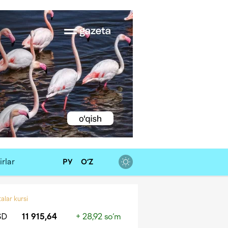
rlar
РУ
O‘Z
alar kursi
SD
11 915,64
+ 28,92 so‘m