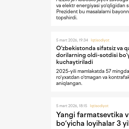
va elektr energiyasi yo‘qligidan s
Prezident bu masalalarni bayonn
topshirdi.
5 mart 2026, 19:34
Iqtisodiyot
O‘zbekistonda sifatsiz va q
dorilarning oldi-sotdisi bo‘
kuchaytiriladi
2025-yili mamlakatda 57 mingda
ro‘yxatdan o‘tmagan va kontrafak
aniqlangan.
5 mart 2026, 18:15
Iqtisodiyot
Yangi farmatsevtika vo
bo‘yicha loyihalar 3 yi