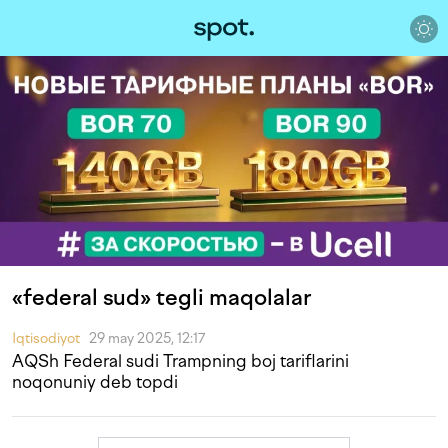
«federal sud» tegli maqolalar
Iqtisodiyot
29 may 2025, 12:17
AQSh Federal sudi Trampning boj tariflarini
noqonuniy deb topdi