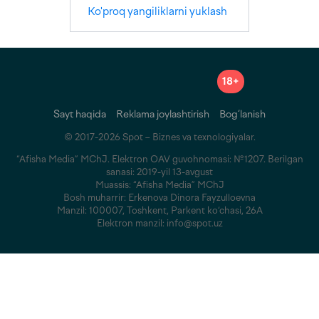
Ko'proq yangiliklarni yuklash
18+
Sayt haqida
Reklama joylashtirish
Bog‘lanish
© 2017-2026 Spot – Biznes va texnologiyalar.
“Afisha Media” MChJ. Elektron OAV guvohnomasi: №1207. Berilgan
sanasi: 2019-yil 13-avgust
Muassis: “Afisha Media” MChJ
Bosh muharrir: Erkenova Dinora Fayzulloevna
Manzil: 100007, Toshkent, Parkent ko‘chasi, 26A
Elektron manzil: info@spot.uz