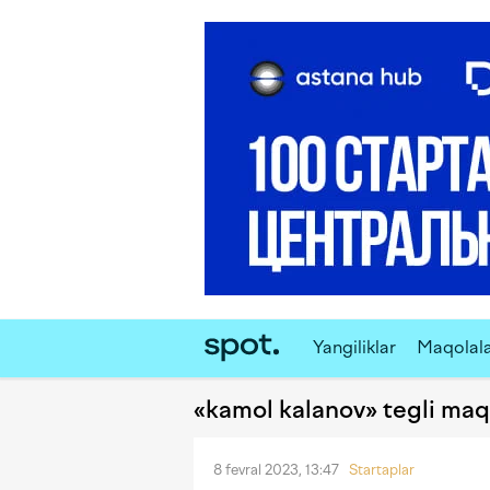
Yangiliklar
Maqolal
«kamol kalanov» tegli maq
8 fevral 2023, 13:47
Startaplar