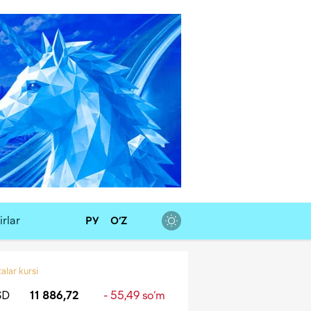
rlar
РУ
O‘Z
alar kursi
SD
11 886,72
- 55,49 so‘m