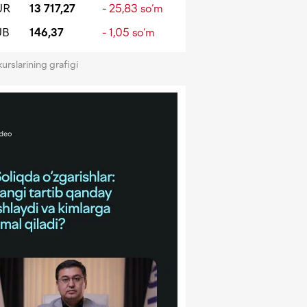
UR
13 717,27
- 25,83 so‘m
UB
146,37
- 1,05 so‘m
kurslarining grafigi