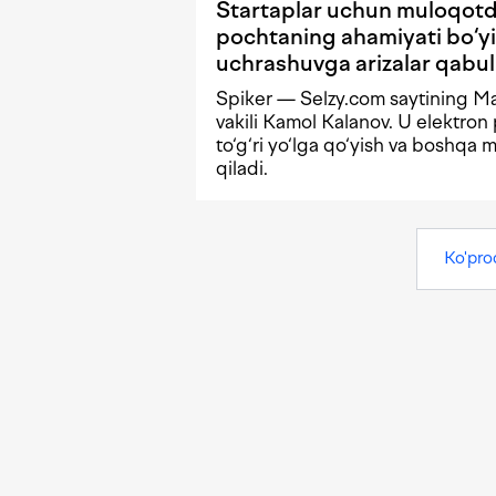
Startaplar uchun muloqotd
pochtaning ahamiyati bo‘y
uchrashuvga arizalar qabu
Spiker — Selzy.com saytining M
vakili Kamol Kalanov. U elektron
to‘g‘ri yo‘lga qo‘yish va boshqa
qiladi.
Ko'pro