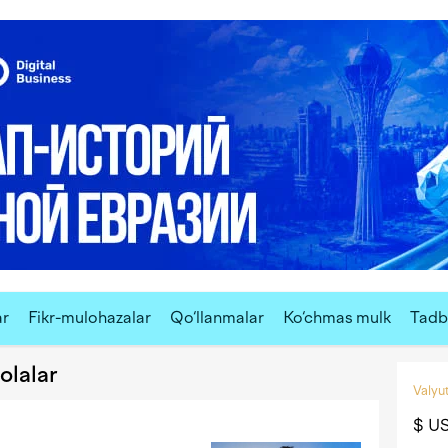
ar
Fikr-mulohazalar
Qo‘llanmalar
Ko‘chmas mulk
Tadbi
olalar
Valyut
$ U