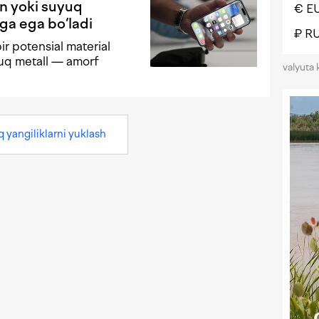
an yoki suyuq
€ E
ga ega bo‘ladi
₽ R
ir potensial material
yuq metall — amorf
valyuta 
q yangiliklarni yuklash