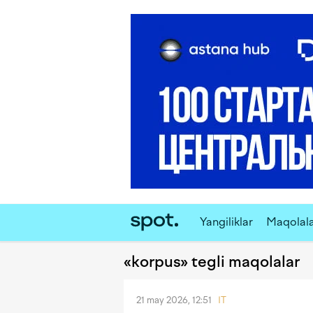
Yangiliklar
Maqolal
«korpus» tegli maqolalar
21 may 2026, 12:51
IT