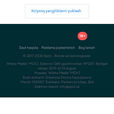
Ko'proq yangiliklarni yuklash
18+
Sayt haqida
Reklama joylashtirish
Bog‘lanish
© 2017-2026 Spot – Biznes va texnologiyalar.
“Afisha Media” MChJ. Elektron OAV guvohnomasi: №1207. Berilgan
sanasi: 2019-yil 13-avgust
Muassis: “Afisha Media” MChJ
Bosh muharrir: Erkenova Dinora Fayzulloevna
Manzil: 100007, Toshkent, Parkent ko‘chasi, 26A
Elektron manzil: info@spot.uz