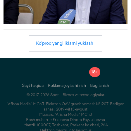
Ko'proq yangiliklarni yuklash
18+
Sayt haqida
Reklama joylashtirish
Bog‘lanish
© 2017-2026 Spot – Biznes va texnologiyalar.
“Afisha Media” MChJ. Elektron OAV guvohnomasi: №1207. Berilgan
sanasi: 2019-yil 13-avgust
Muassis: “Afisha Media” MChJ
Bosh muharrir: Erkenova Dinora Fayzulloevna
Manzil: 100007, Toshkent, Parkent ko‘chasi, 26A
Elektron manzil: info@spot.uz