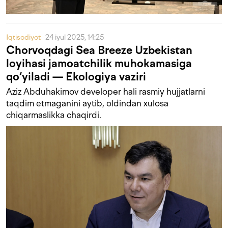
Iqtisodiyot
24 iyul 2025, 14:25
Chorvoqdagi Sea Breeze Uzbekistan
loyihasi jamoatchilik muhokamasiga
qo‘yiladi — Ekologiya vaziri
Aziz Abduhakimov developer hali rasmiy hujjatlarni
taqdim etmaganini aytib, oldindan xulosa
chiqarmaslikka chaqirdi.