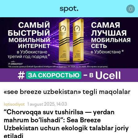
«see breeze uzbekistan» tegli maqolalar
Iqtisodiyot
1 avgust 2025, 14:03
“Chorvoqqa suv tushirilsa — yerdan
mahrum bo‘lishadi”: Sea Breeze
Uzbekistan uchun ekologik talablar joriy
etiladi