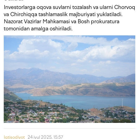
Investorlarga oqova suvlarni tozalash va ularni Chorvoq
va Chirchiqqa tashlamaslik majburiyati yuklatiladi.
Nazorat Vazirlar Mahkamasi va Bosh prokuratura
tomonidan amalga oshiriladi.
Iqtisodiyot
24 iyul 2025, 15:57