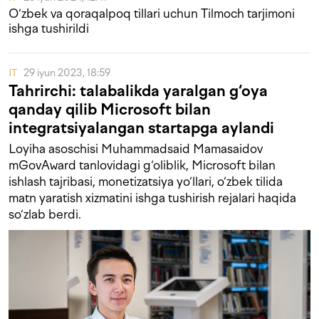
O‘zbek va qoraqalpoq tillari uchun Tilmoch tarjimoni
ishga tushirildi
IT
29 iyun 2023, 18:59
Tahrirchi: talabalikda yaralgan g‘oya
qanday qilib Microsoft bilan
integratsiyalangan startapga aylandi
Loyiha asoschisi Muhammadsaid Mamasaidov
mGovAward tanlovidagi g‘oliblik, Microsoft bilan
ishlash tajribasi, monetizatsiya yo‘llari, o‘zbek tilida
matn yaratish xizmatini ishga tushirish rejalari haqida
so‘zlab berdi.