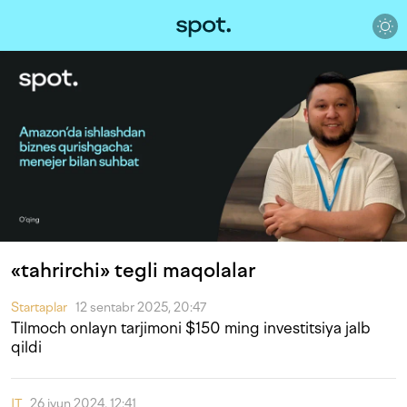
«tahrirchi» tegli maqolalar
Startaplar
12 sentabr 2025, 20:47
Tilmoch onlayn tarjimoni $150 ming investitsiya jalb
qildi
IT
26 iyun 2024, 12:41