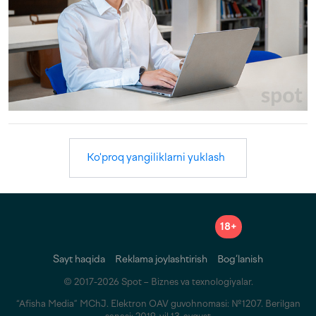
Ko'proq yangiliklarni yuklash
18+
Sayt haqida
Reklama joylashtirish
Bog‘lanish
© 2017-2026 Spot – Biznes va texnologiyalar.
“Afisha Media” MChJ. Elektron OAV guvohnomasi: №1207. Berilgan