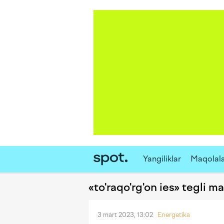
Yangiliklar
Maqolal
«to'raqo'rg'on ies» tegli m
3 mart 2023, 13:02
Energetika