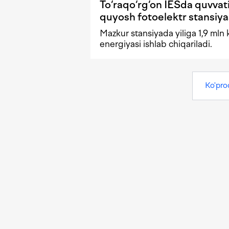
To‘raqo‘rg‘on IESda quvvat
quyosh fotoelektr stansiy
Mazkur stansiyada yiliga 1,9 mln 
energiyasi ishlab chiqariladi.
Ko'pro