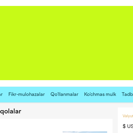
ar
Fikr-mulohazalar
Qo‘llanmalar
Ko‘chmas mulk
Tadbi
aqolalar
Valyut
$ U