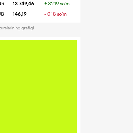
UR
13 749,46
+ 32,19 so‘m
UB
146,19
- 0,18 so‘m
kurslarining grafigi