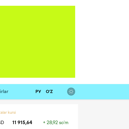
rlar
РУ
O‘Z
alar kursi
SD
11 915,64
+ 28,92 so‘m