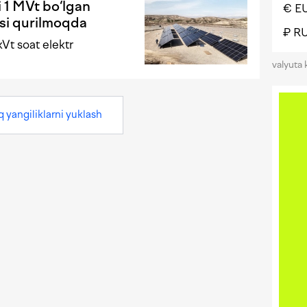
i 1 MVt bo‘lgan
€ E
asi qurilmoqda
₽ R
kVt soat elektr
valyuta 
q yangiliklarni yuklash