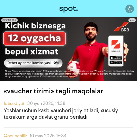
РЕКЛАМА
«vaucher tizimi» tegli maqolalar
Iqtisodiyot
30 iyun 2026, 14:38
Yoshlar uchun kasb vaucheri joriy etiladi, xususiy
texnikumlarga davlat granti beriladi
Qonunchilik
10 may 2025, 16:34