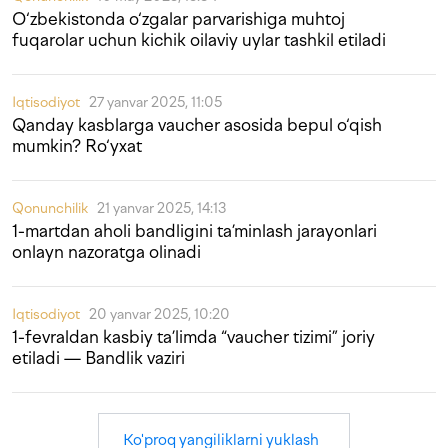
O‘zbekistonda o‘zgalar parvarishiga muhtoj
fuqarolar uchun kichik oilaviy uylar tashkil etiladi
Iqtisodiyot
27 yanvar 2025, 11:05
Qanday kasblarga vaucher asosida bepul o‘qish
mumkin? Ro‘yxat
Qonunchilik
21 yanvar 2025, 14:13
1-martdan aholi bandligini ta’minlash jarayonlari
onlayn nazoratga olinadi
Iqtisodiyot
20 yanvar 2025, 10:20
1-fevraldan kasbiy ta’limda “vaucher tizimi” joriy
etiladi — Bandlik vaziri
Ko'proq yangiliklarni yuklash