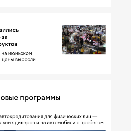
изились
-за
руктов
ь на июньском
а цены выросли
новые программы
автокредитования для физических лиц —
льных дилеров и на автомобили с пробегом.