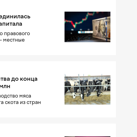
оединилась
апитала
о правового
 — местные
тва до конца
 млн
водство мяса
та скота из стран