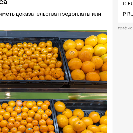
са
€ E
 иметь доказательства предоплаты или
₽ R
график