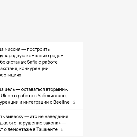
а миссия — построить
ународную компанию родом
збекистана»: Safia о работе
захстане, конкуренции
вестициях
а цель — оставаться вторыми»:
Uklon о работе в Узбекистане,
уренции и интеграции с Beeline
2
ть вывеску — это не наведение
дка, это нарушение закона» —
т о демонтаже в Ташкенте
5