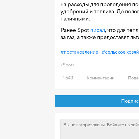
на расходы для проведения пос
удобрений и топлива. До поло
наличными.
Ранее Spot
писал
, что для те
за газ, а также предоставят ль
#
постановление
#
сельское хозя
«Spot»
1 643
Комментарии
Поде
Подписат