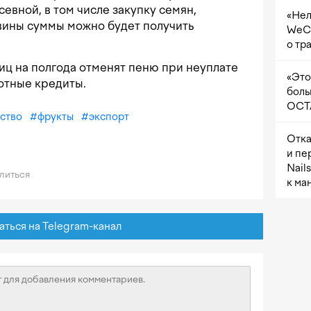
евной, в том числе закупку семян,
«Нел
вины суммы можно будет получить
WeCh
о тр
плиц на полгода отменят пеню при неуплате
«Это
готные кредиты.
боль
OCTA
йство
#
фрукты
#
экспорт
Отка
и пе
Nail
литься
к ма
ься на Telegram-канал