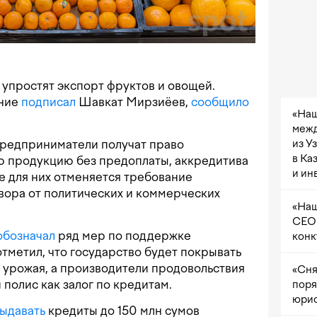
упростят экспорт фруктов и овощей.
ение
подписал
Шавкат Мирзиёев,
сообщило
«Наш
межд
предприниматели получат право
из У
в Ка
 продукцию без предоплаты, аккредитива
и ин
же для них отменяется требование
вора от политических и коммерческих
«Наш
CEO 
обозначал
ряд мер по поддержке
конк
тметил, что государство будет покрывать
е урожая, а производители продовольствия
«Сня
 полис как залог по кредитам.
поря
юрис
выдавать
кредиты до 150 млн сумов