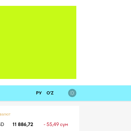
РУ
O‘Z
 валют
SD
11 886,72
- 55,49 сум