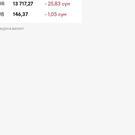
UR
13 717,27
- 25,83 сум
UB
146,37
- 1,05 сум
 курса валют