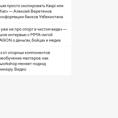
ьзя просто скопировать Kaspi или
at» — Алексей Веретенов
ансформации банков Узбекистана
 уже не про спорт в чистом виде» —
шое интервью с ММА-лигой
GON о деньгах, бойцах и медиа
з от спорных компонентов
реобучение мастеров: как
sworkshop меняет подход
никюру. Видео