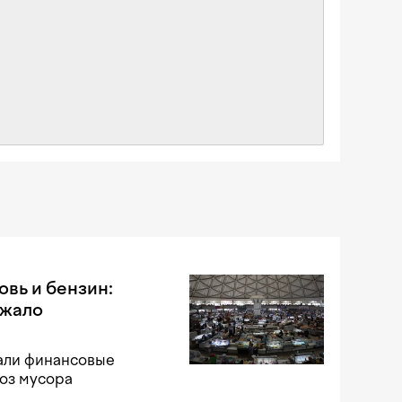
овь и бензин:
ожало
жали финансовые
воз мусора