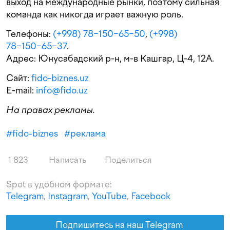
выход на международные рынки, поэтому сильная
команда как никогда играет важную роль.
Телефоны:
(+998) 78−150−65−50
,
(+998)
78−150−65−37
.
Адрес: Юнусабадский р-н, м-в Кашгар, Ц-4, 12А.
Сайт:
fido-biznes.uz
E-mail:
info@fido.uz
На правах рекламы.
#
fido-biznes
#
реклама
1 823
Написать
Поделиться
Spot в удобном формате:
Telegram
,
Instagram
,
YouTube
,
Facebook
Подпишитесь на наш Telegram