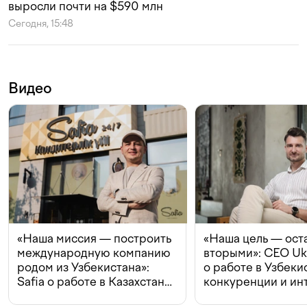
выросли почти на $590 млн
Сегодня, 15:48
Видео
«Наша миссия — построить
«Наша цель — ост
международную компанию
вторыми»: CEO Uk
родом из Узбекистана»:
о работе в Узбеки
Safia о работе в Казахстане,
конкуренции и ин
конкуренции и инвестициях
с Beeline