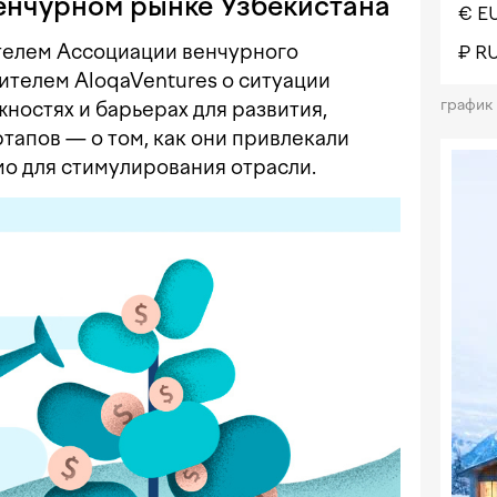
венчурном рынке Узбекистана
€ E
телем Ассоциации венчурного
₽ R
ителем AloqaVentures о ситуации
график
ностях и барьерах для развития,
ртапов — о том, как они привлекали
мо для стимулирования отрасли.