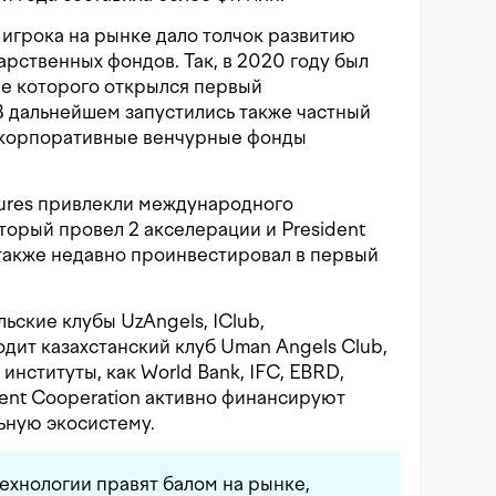
игрока на рынке дало толчок развитию
арственных фондов. Так, в 2020 году был
ове которого открылся первый
 В дальнейшем запустились также частный
корпоративные венчурные фонды
ntures привлекли международного
оторый провел 2 акселерации и President
а также недавно проинвестировал в первый
ьские клубы UzAngels, IClub,
аходит казахстанский клуб Uman Angels Club,
нституты, как World Bank, IFC, EBRD,
ent Cooperation активно финансируют
ьную экосистему.
ехнологии правят балом на рынке,