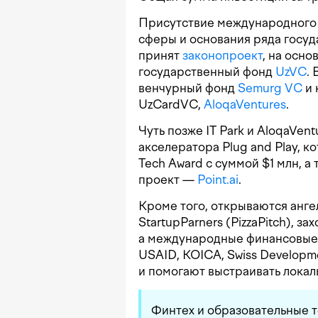
Присутствие международного 
сферы и основания ряда госуд
принят
законопроект
, на осн
государственный фонд
UzVC
.
венчурный фонд
Sеmurg VC
и 
UzCardVC,
AloqaVentures
.
Чуть позже IT Park и AloqaVe
акселератора Plug and Play, к
Tech Award с суммой $1 млн, 
проект —
Point.ai
.
Кроме того, открываются ангел
StartupParners (PizzaPitch), з
а международные финансовые и
USAID, KOICA, Swiss Developm
и помогают выстраивать локал
Финтех и образовательные т