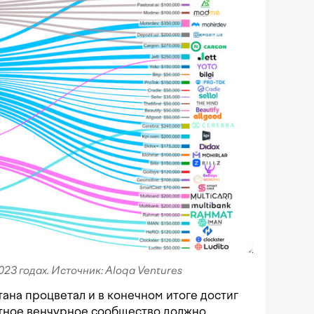
23 годах. Источник: Aloqa Ventures
ана процветал и в конечном итоге достиг
тное венчурное сообщество должно