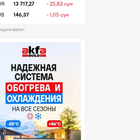
UR
13 717,27
- 25,83 сум
UB
146,37
- 1,05 сум
 курса валют