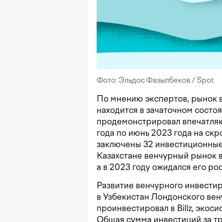
Фото: Эльдос Фазылбеков / Spot
По мнению экспертов, рынок в
находится в зачаточном состоя
продемонстрировал впечатляю
года по июнь 2023 года на ск
заключены 32 инвестиционные 
Казахстане венчурный рынок в 
а в 2023 году ожидался его рос
Развитие венчурного инвестир
в Узбекистан Лондонского вен
проинвестировал в Billz, экоси
Общая сумма инвестиций за три