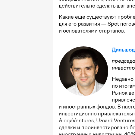
действительно сделать шаг вп
Какие еще существуют пробле
для его развития — Spot пого
и основателями стартапов.
Дильшод
председ
инвестир
Недавно 
по итога
Рынок ве
привлече
и иностранных фондов. В нас
инвестиционно привлекательн
AloqaVentures, Uzcard Venture
сделки и проинвестировано бо
иностранные инвестиции, 40%