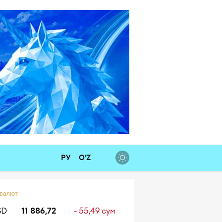
РУ
O‘Z
 валют
SD
11 886,72
- 55,49 сум