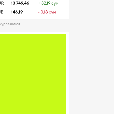
UR
13 749,46
+ 32,19 сум
UB
146,19
- 0,18 сум
 курса валют