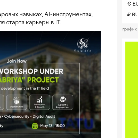
€ E
ровых навыках, AI-инструментах,
₽ R
я старта карьеры в IT.
график