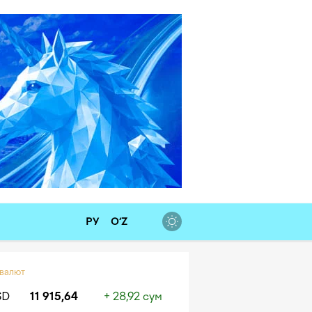
РУ
O‘Z
 валют
SD
11 915,64
+ 28,92 сум