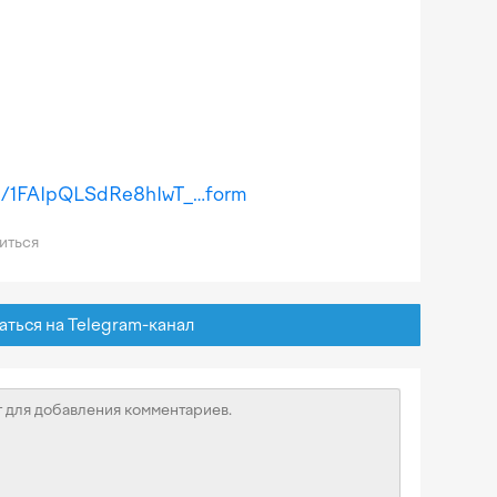
/e/1FAIpQLSdRe8hIwT_…form
иться
ься на Telegram-канал