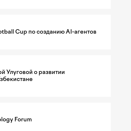
tball Cup по созданию AI-агентов
рй Улуговой о развитии
Узбекистане
ology Forum