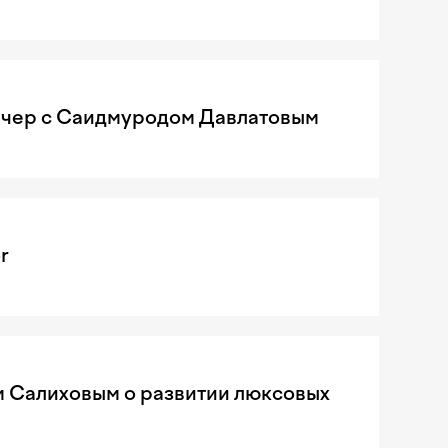
чер с Саидмуродом Давлатовым
r
м Салиховым о развитии люксовых