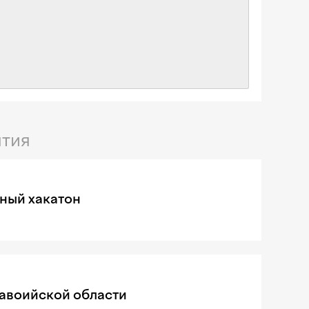
тия
ный хакатон
Навоийской области