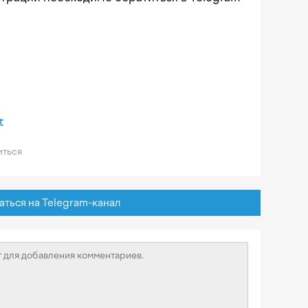
t
ться
ься на Telegram-канал