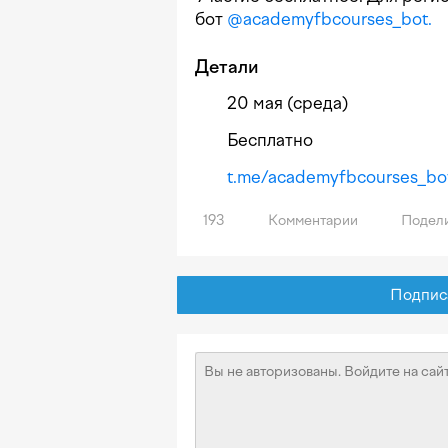
бот
@academyfbcourses_bot.
Детали
20 мая (среда)
Бесплатно
t.me/academyfbcourses_bo
193
Комментарии
Подели
Подписат