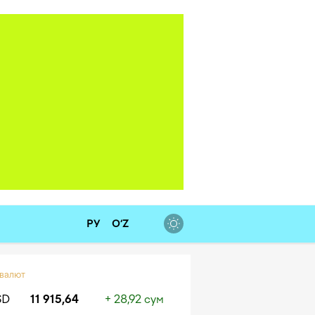
РУ
O‘Z
 валют
SD
11 915,64
+ 28,92 сум