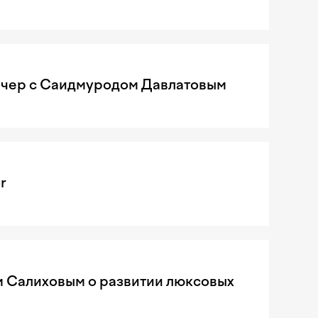
чер с Саидмуродом Давлатовым
r
м Салиховым о развитии люксовых