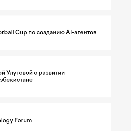
tball Cup по созданию AI-агентов
рй Улуговой о развитии
Узбекистане
ology Forum