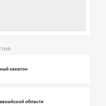
тия
ный хакатон
Навоийской области