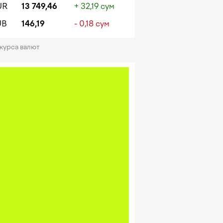
UR
13 749,46
+ 32,19 сум
UB
146,19
- 0,18 сум
 курса валют