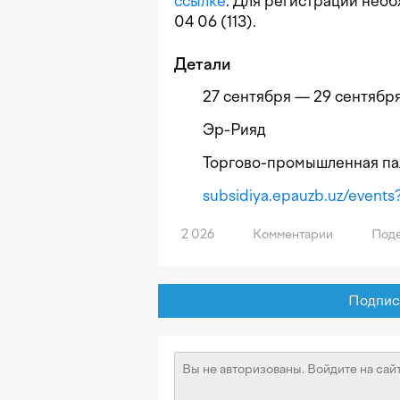
ссылке
. Для регистрации необ
04 06 (113).
Детали
27 сентября — 29 сентябр
Эр-Рияд
Торгово-промышленная па
subsidiya.epauzb.uz/events
2 026
Комментарии
Поде
Подписат