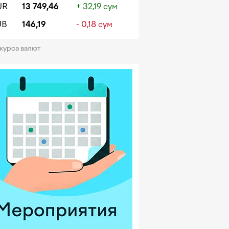
UR
13 749,46
+ 32,19 сум
UB
146,19
- 0,18 сум
 курса валют