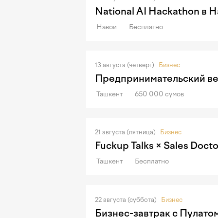
National AI Hackathon в 
Навои
Бесплатно
13 августа (четверг)
Бизнес
Предпринимательский ве
Ташкент
650 000 сумов
21 августа (пятница)
Бизнес
Fuckup Talks × Sales Docto
Ташкент
Бесплатно
22 августа (суббота)
Бизнес
Бизнес-завтрак с Пулато