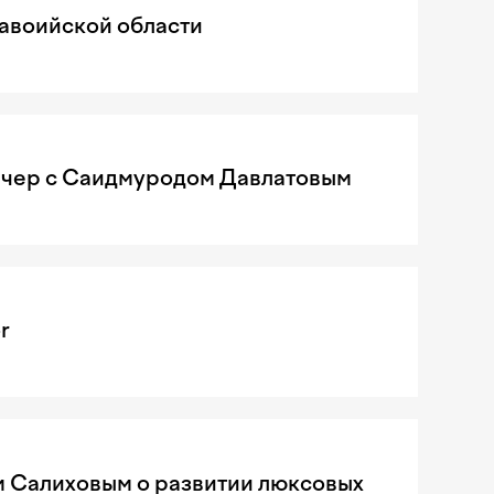
Навоийской области
чер с Саидмуродом Давлатовым
r
м Салиховым о развитии люксовых