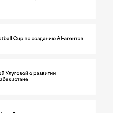
tball Cup по созданию AI-агентов
рй Улуговой о развитии
Узбекистане