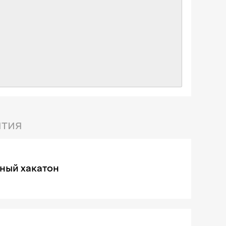
тия
ный хакатон