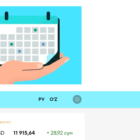
РУ
O‘Z
 валют
SD
11 915,64
+ 28,92 сум