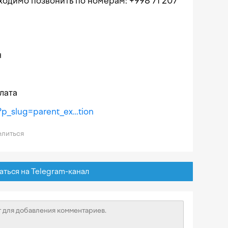
ходимо позвонить по номерам: +998 71 207
я
лата
?p_slug=parent_ex…tion
литься
ься на Telegram-канал