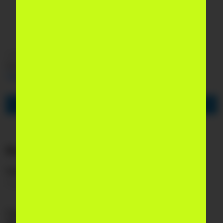
Бесплатно
forms.gle/Kjc4ei4egL4hSaMC7
Spot в удобном формате:
Telegram
,
Instagram
,
YouTube
,
Facebook
Подпишитесь на наш Telegram
Ближайшие мероприятия
National AI Hackathon в Навоийской области
10 августа 2026
Предпринимательский вечер с Саидмуродом