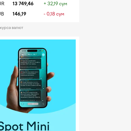
UR
13 749,46
+ 32,19 сум
UB
146,19
- 0,18 сум
 курса валют