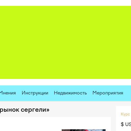
Мнения
Инструкции
Недвижимость
Мероприятия
орынок сергели»
Курс
$ U