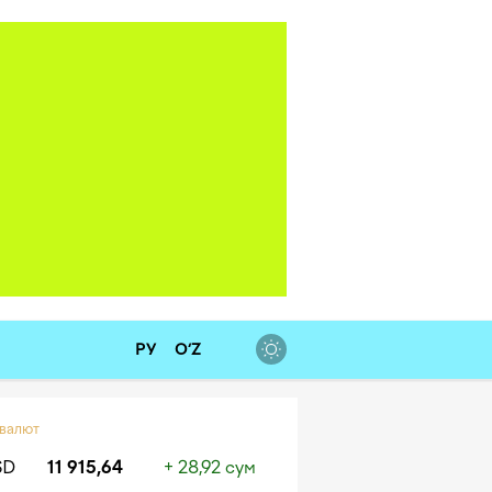
РУ
O‘Z
 валют
SD
11 915,64
+ 28,92 сум