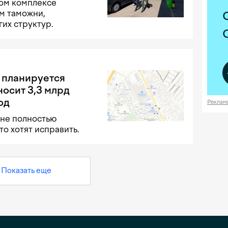
вом комплексе
м таможни,
гих структур.
 планируется
осит 3,3 млрд
од
Реклам
ане полностью
то хотят исправить.
Показать еще