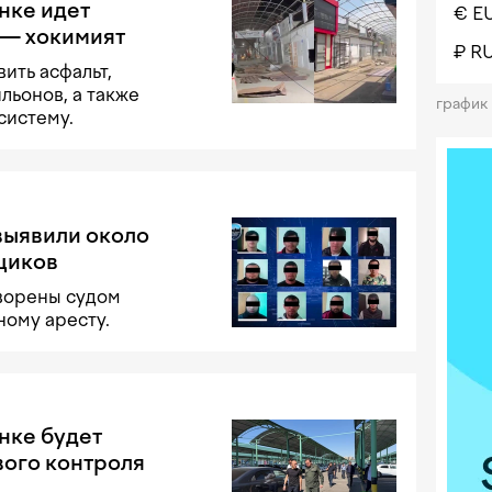
нке идет
€ E
 — хокимият
₽ R
ить асфальт,
льонов, а также
график
систему.
выявили около
щиков
оворены судом
ному аресту.
нке будет
ого контроля