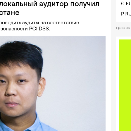
 локальный аудитор получил
€ E
стане
₽ R
оводить аудиты на соответствие
график
зопасности PCI DSS.