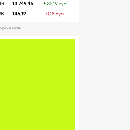
UR
13 749,46
+ 32,19 сум
UB
146,19
- 0,18 сум
 курса валют