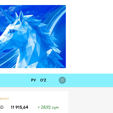
РУ
O‘Z
 валют
SD
11 915,64
+ 28,92 сум