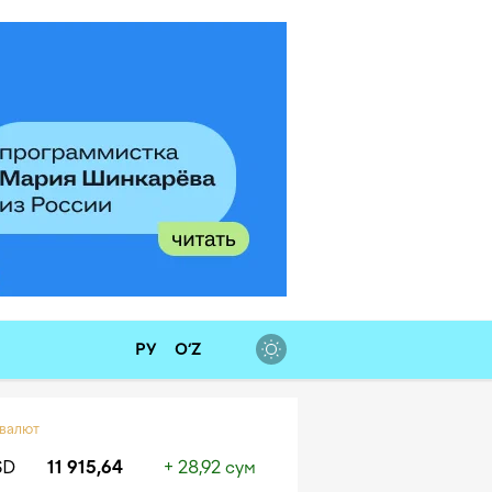
РУ
O‘Z
 валют
SD
11 915,64
+ 28,92 сум