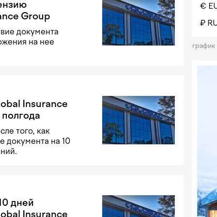
ензию
€ E
ance Group
₽ R
твие документа
ожения на нее
график
obal Insurance
 полгода
ле того, как
 документа на 10
ний.
10 дней
obal Insurance