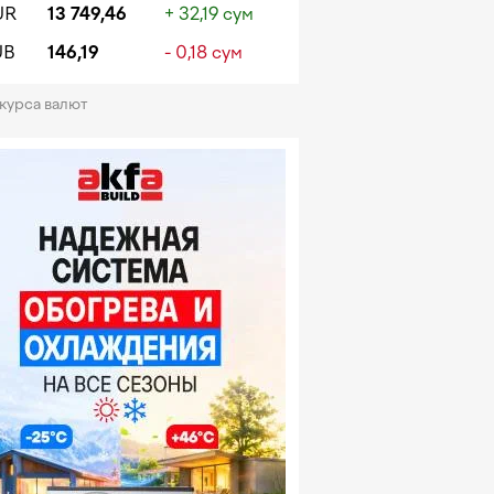
UR
13 749,46
+ 32,19 сум
UB
146,19
- 0,18 сум
 курса валют