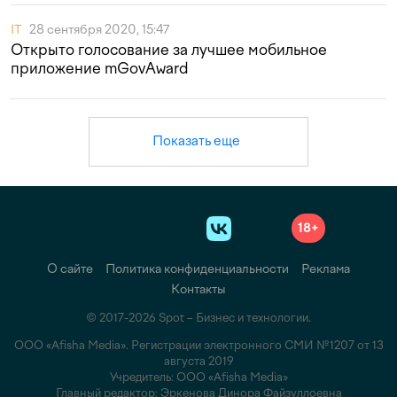
IT
28 сентября 2020, 15:47
Открыто голосование за лучшее мобильное
приложение mGovAward
Показать еще
18+
О сайте
Политика конфиденциальности
Реклама
Контакты
© 2017-2026 Spot – Бизнес и технологии.
ООО «Afisha Media». Регистрации электронного СМИ №1207 от 13
августа 2019
Учредитель: ООО «Afisha Media»
Главный редактор: Эркенова Динора Файзуллоевна