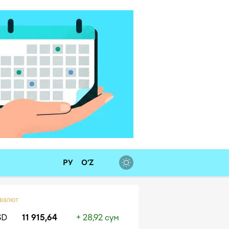
РУ
O‘Z
 валют
SD
11 915,64
+ 28,92 сум