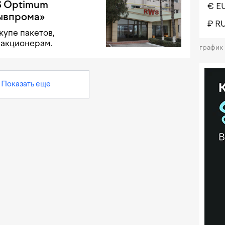
S Optimum
€ E
ывпрома»
₽ R
купе пакетов,
акционерам.
график
Показать еще