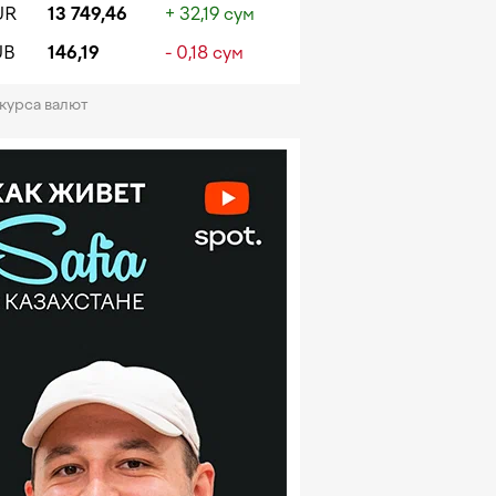
UR
13 749,46
+ 32,19 сум
UB
146,19
- 0,18 сум
 курса валют