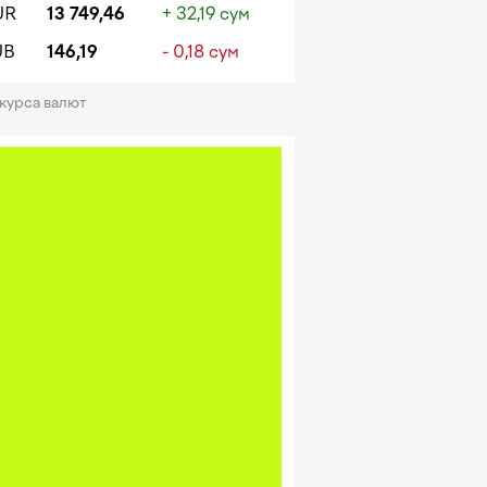
UR
13 749,46
+ 32,19 сум
UB
146,19
- 0,18 сум
 курса валют