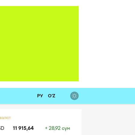
РУ
O‘Z
 валют
SD
11 915,64
+ 28,92 сум