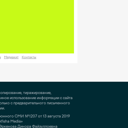
а
Медиакит
Контакты
копирование, тиражирование,
 иное использование информации с сайта
только с предварительного письменного
ии.
ронного СМИ №1207 от 13 августа 2019
fisha Media»
 Эркенова Динора Файзуллоевна