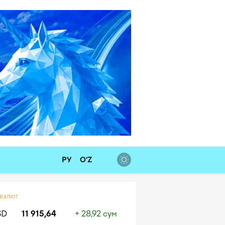
РУ
O‘Z
 валют
SD
11 915,64
+ 28,92 сум