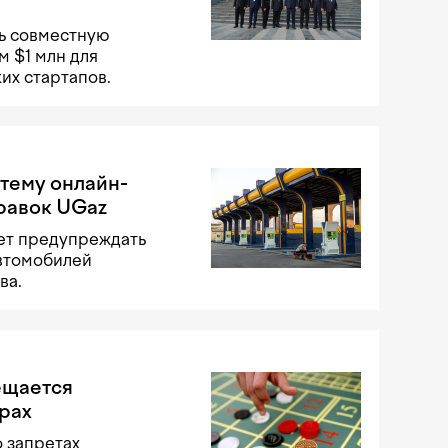
ть совместную
 $1 млн для
их стартапов.
тему онлайн-
правок UGaz
дет предупреждать
втомобилей
ва.
ещается
грах
о запретах