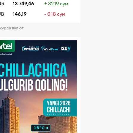
UR
13 749,46
+ 32,19 сум
UB
146,19
- 0,18 сум
 курса валют