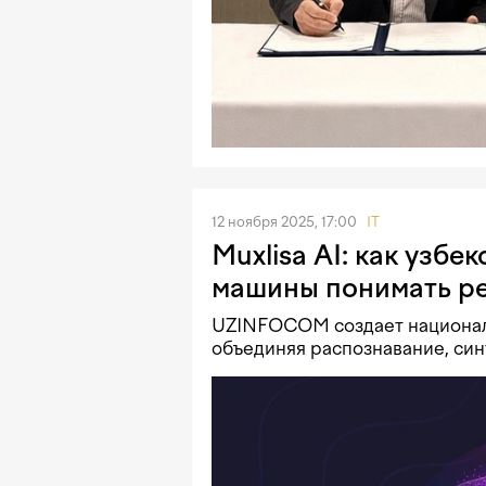
12 ноября 2025, 17:00
IT
Muxlisa AI: как узбе
машины понимать р
UZINFOCOM создает националь
объединяя распознавание, син