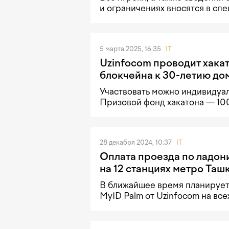
и ограничениях вносятся в сп
5 марта 2025, 16:35
IT
Uzinfocom проводит хака
блокчейна к 30-летию до
Участвовать можно индивидуал
Призовой фонд хакатона — 100
28 декабря 2024, 10:37
IT
Оплата проезда по ладон
на 12 станциях метро Таш
В ближайшее время планирует
MyID Palm от Uzinfocom на все