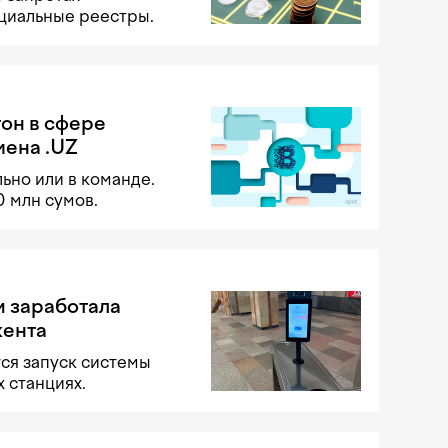
ециальные реестры.
тон в сфере
мена .UZ
ьно или в команде.
 млн сумов.
и заработала
кента
ся запуск системы
х станциях.