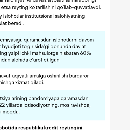
l salohiyati va davlat siyosati samaradorligi
tsa reyting ko‘tarilishini qo‘llab-quvvatlaydi.
 islohotlar institutsional salohiyatning
lat beradi.
miyasiga qaramasdan islohotlarni davom
t byudjeti to‘g‘risida"gi qonunda davlat
ing yalpi ichki mahsulotga nisbatan 60%
dan alohida e’tirof etilgan.
muvaffaqiyatli amalga oshirilishi barqaror
shishga xizmat qiladi.
estitsiyalarining pandemiyaga qaramasdan
22 yillarda iqtisodiyotning, mos ravishda,
utilmoqda.
obotida respublika kredit reytingini