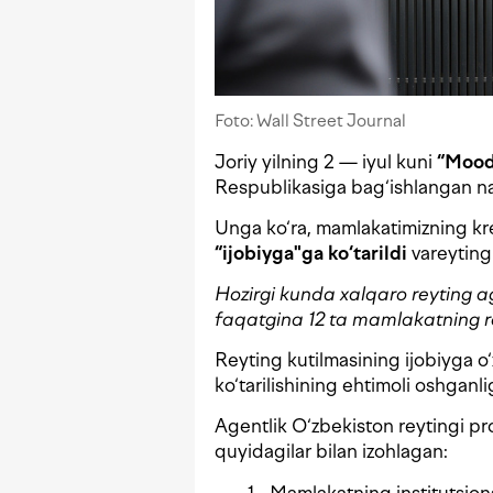
Foto: Wall Street Journal
Joriy yilning 2 — iyul kuni
“Mood
Respublikasiga bag‘ishlangan n
Unga ko‘ra, mamlakatimizning kr
“ijobiyga"ga ko‘tarildi
va
reyting
Hozirgi kunda xalqaro reyting a
faqatgina 12 ta mamlakatning re
Reyting kutilmasining ijobiyga o
ko‘tarilishining ehtimoli oshganli
Agentlik O‘zbekiston reytingi pro
quyidagilar bilan izohlagan: