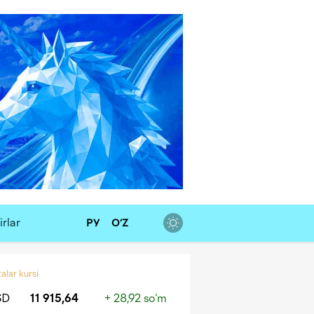
rlar
РУ
O‘Z
alar kursi
SD
11 915,64
+ 28,92 so‘m