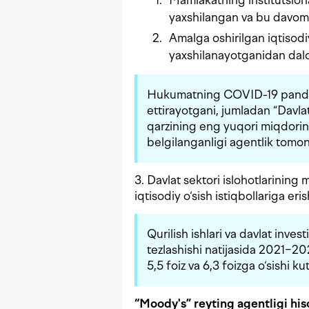
Mamlakatning institutsiona
yaxshilangan va bu davom e
Amalga oshirilgan iqtisodiy
yaxshilanayotganidan dalo
Hukumatning COVID-19 pande
ettirayotgani, jumladan “Davla
qarzining eng yuqori miqdorin
belgilanganligi agentlik tomoni
3. Davlat sektori islohotlarining 
iqtisodiy o‘sish istiqbollariga eri
Qurilish ishlari va davlat inv
tezlashishi natijasida 2021−20
5,5 foiz va 6,3 foizga o‘sishi k
“Moody's” reyting agentligi his