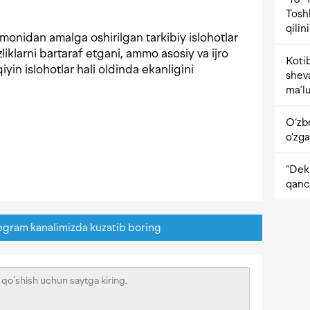
Tosh
qilin
monidan amalga oshirilgan tarkibiy islohotlar
liklarni bartaraf etgani, ammo asosiy va ijro
Kotib
iyin islohotlar hali oldinda ekanligini
shev
ma’lu
O‘zb
o‘zga
“Dekr
qanc
egram kanalimizda kuzatib boring