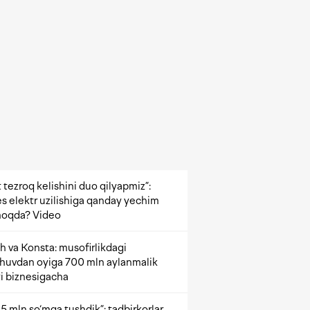
 tezroq kelishini duo qilyapmiz”:
s elektr uzilishiga qanday yechim
oqda? Video
h va Konsta: musofirlikdagi
shuvdan oyiga 700 mln aylanmalik
i biznesigacha
5 mln so‘mga tushdik”: tadbirkorlar