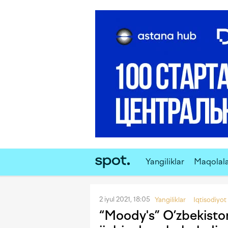
Yangiliklar
Maqolal
2 iyul 2021, 18:05
Yangiliklar
Iqtisodiyot
“Moody's” O’zbekiston