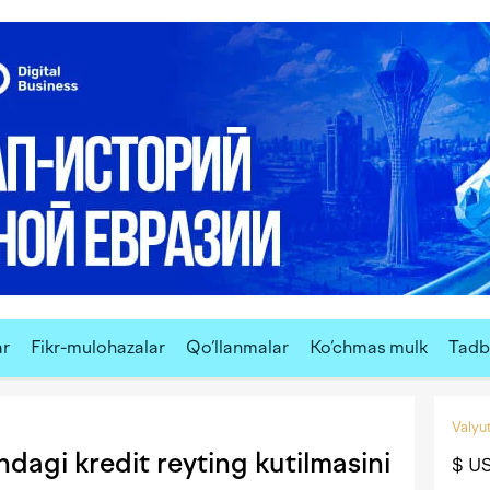
ar
Fikr-mulohazalar
Qo‘llanmalar
Ko‘chmas mulk
Tadbi
Valyut
dagi kredit reyting kutilmasini
$ U