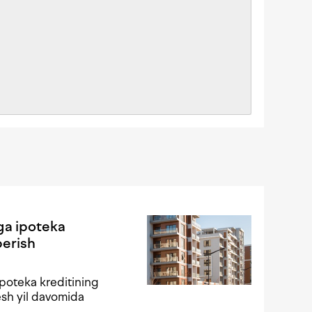
ga ipoteka
berish
poteka kreditining
esh yil davomida