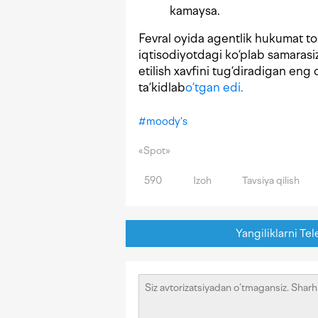
kamaysa.
Fevral oyida agentlik hukumat to
iqtisodiyotdagi ko’plab samarasiz
etilish xavfini tug’diradigan eng q
ta’kidlab
o’tgan edi.
#
moody's
«Spot»
590
Izoh
Tavsiya qilish
Yangiliklarni Tel