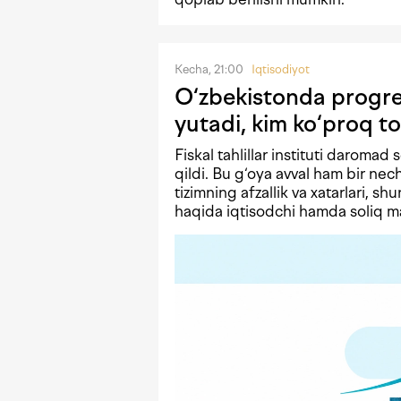
Kecha, 21:00
Iqtisodiyot
O‘zbekistonda progres
yutadi, kim ko‘proq to
Fiskal tahlillar instituti daromad 
qildi. Bu g‘oya avval ham bir n
tizimning afzallik va xatarlari, shu
haqida iqtisodchi hamda soliq mas