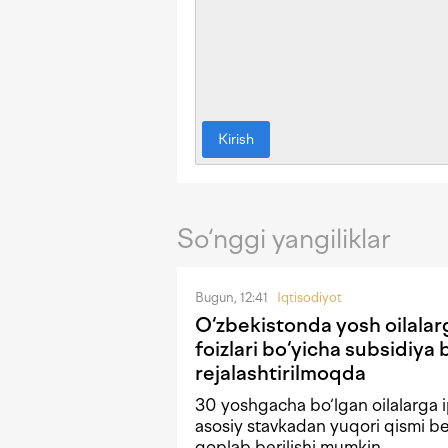
Kirish
So‘nggi yangiliklar
Bugun, 12:41
Iqtisodiyot
O‘zbekistonda yosh oilalar
foizlari bo‘yicha subsidiya 
rejalashtirilmoqda
30 yoshgacha bo‘lgan oilalarga i
asosiy stavkadan yuqori qismi b
qoplab berilishi mumkin.