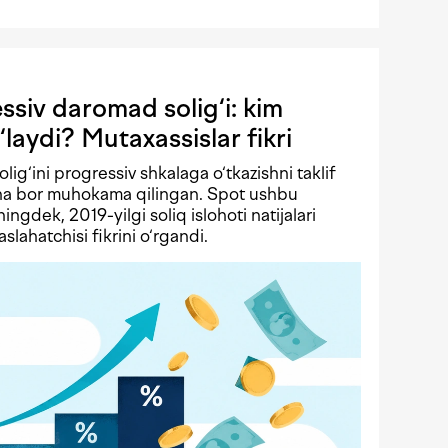
siv daromad solig‘i: kim
‘laydi? Mutaxassislar fikri
solig‘ini progressiv shkalaga o‘tkazishni taklif
echa bor muhokama qilingan. Spot ushbu
ningdek, 2019-yilgi soliq islohoti natijalari
lahatchisi fikrini o‘rgandi.