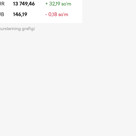
UR
13 749,46
+ 32,19 so‘m
UB
146,19
- 0,18 so‘m
kurslarining grafigi