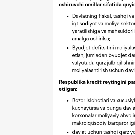
oshiruvchi omillar sifatida quyid
Davlatning fiskal, tashqi v
iqtisodiyot va moliya sekt
yaratilishiga va mahsuldorli
amalga oshirilsa;
Byudjet defitsitini moliyala
etish, jumladan byudjet daro
valyutada qarz jalb qilishning
moliyalashtirish uchun davla
Respublika kredit reytingini pa
etilgan:
Bozor islohotlari va xususiy
kuchaytirsa va bunga davla
korxonalar moliyaviy ahvo
makroiqtisodiy barqarorligi
davlat uchun tashqi qarz yoki