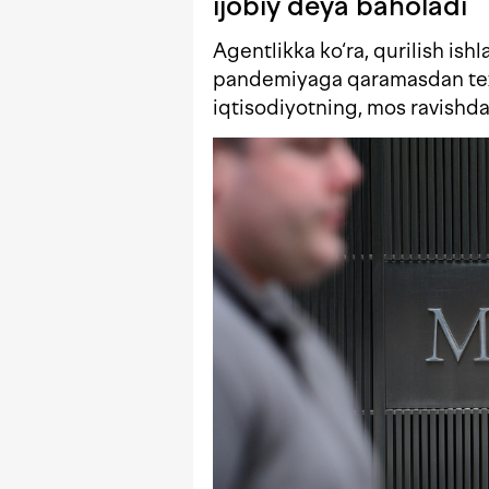
ijobiy deya baholadi
Agentlikka ko‘ra, qurilish ishl
pandemiyaga qaramasdan tezl
iqtisodiyotning, mos ravishda,