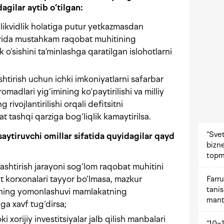
agilar aytib o‘tilgan:
a likvidlik holatiga putur yetkazmasdan
orida mustahkam raqobat muhitining
k o‘sishini ta’minlashga qaratilgan islohotlarni
shtirish uchun ichki imkoniyatlarni safarbar
madlari yig‘imining ko‘paytirilishi va milliy
 rivojlantirilishi orqali defitsitni
t tashqi qarziga bog‘liqlik kamaytirilsa.
“Svet
saytiruvchi omillar sifatida quyidagilar qayd
bizne
topm
lashtirish jarayoni sog‘lom raqobat muhitini
t korxonalari tayyor bo‘lmasa, mazkur
Farru
tani
lining yomonlashuvi mamlakatning
mant
ga xavf tug‘dirsa;
 xorijiy investitsiyalar jalb qilish manbalari
“10−1