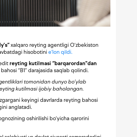
y's”
xalqaro reyting agentligi O‘zbekiston
avbatdagi hisobotini
e’lon qildi.
edit
reyting kutilmasi “barqarordan"dan
 bahosi “B1” darajasida saqlab qolindi.
gentliklari tomonidan dunyo bo‘ylab
yting kutilmasi ijobiy baholangan.
‘zgargani keyingi davrlarda reyting bahosi
gini anglatadi.
gnozining oshirilishi bo‘yicha qarorini