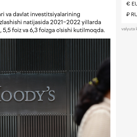
€ E
ari va davlat investitsiyalarining
₽ R
ashishi natijasida 2021−2022 yillarda
valyuta 
 5,5 foiz va 6,3 foizga o‘sishi kutilmoqda.