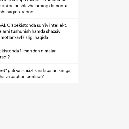
kentda peshlavhalarning demontaj
ishi haqida. Video
AI: O‘zbekistonda sun’iy intellekt,
alarni tushunish hamda shaxsiy
motlar xavfsizligi haqida
ekistonda 1-martdan nimalar
radi?
et” puli va ishsizlik nafaqalari kimga,
ha va qachon beriladi?