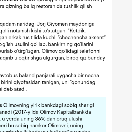
a qizning baliq restoranida tushlik qilish
qadam naridagi Jorj Giyomen maydoniga
olli notanish kishi to‘xtatgan. “Ketdik,
gan erkak rus tilida kuchli “chechencha aksent”
g‘ish usulini qo‘llab, bankirning qo‘llarini
rlab o‘tirg‘izgan. Olimov qo‘lidagi telefonni
baqirib uloqtirishga ulgurgan, biroq qiz bunday
roavtobus baland panjarali uygacha bir necha
 birini qiyofasidan tanigan, uni “qonundagi
si deb atadi.
s Olimovning yirik bankdagi sobiq sherigi
blanadi (2017-yilda Olimov Kapitalbank’da
n, u yerda uning 36% dan ortiq ulushi
 beri bu sobiq hamkor Olimovni, uning