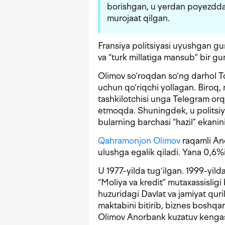
borishgan, u yerdan poyezdda 
murojaat qilgan.
Fransiya politsiyasi uyushgan gur
va “turk millatiga mansub” bir g
Olimov so‘roqdan so‘ng darhol Tos
uchun qo‘riqchi yollagan. Biroq, 
tashkilotchisi unga Telegram orq
etmoqda. Shuningdek, u politsiy
bularning barchasi “hazil” ekanin
Qahramonjon Olimov
raqamli Ano
ulushga egalik qiladi. Yana 0,6%
U 1977-yilda tug‘ilgan. 1999-yild
“Moliya va kredit” mutaxassisligi
huzuridagi Davlat va jamiyat quri
maktabini bitirib, biznes boshqar
Olimov Anorbank kuzatuv kengash