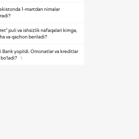
ekistonda 1-martdan nimalar
radi?
et” puli va ishsizlik nafaqalari kimga,
ha va qachon beriladi?
 Bank yopildi. Omonatlar va kreditlar
bo‘ladi?
1