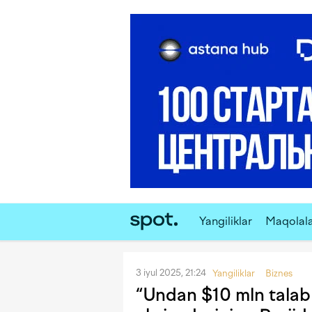
Yangiliklar
Maqolal
3 iyul 2025, 21:24
Yangiliklar
Biznes
“Undan $10 mln talab