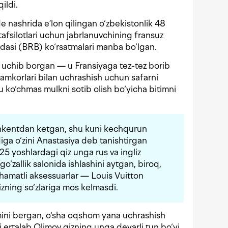
ildi.
e nashrida e’lon qilingan o‘zbekistonlik 48
 tafsilotlari uchun jabrlanuvchining fransuz
dasi (BRB) ko‘rsatmalari manba bo‘lgan.
da uchib borgan — u Fransiyaga tez-tez borib
amkorlari bilan uchrashish uchun safarni
u ko‘chmas mulkni sotib olish bo‘yicha bitimni
oshkentdan ketgan, shu kuni kechqurun
a o‘zini Anastasiya deb tanishtirgan
25 yoshlardagi qiz unga rus va ingliz
go‘zallik salonida ishlashini aytgan, biroq,
hamatli aksessuarlar — Louis Vuitton
izning so‘zlariga mos kelmasdi.
mini bergan, o‘sha oqshom yana uchrashish
ni ertalab Olimov qizning unga deyarli tun bo‘yi