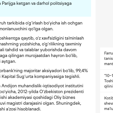
Parijga ketgan va darhol politsiyaga
uh tarkibida o‘g‘irlash bo‘yicha ish ochgan
umonlanuvchini qo‘lga olgan.
hkentga qaytib, o‘z xavfsizligini ta’minlash
nashrning yozishicha, o‘g‘rilikning taxminiy
ali tahdid va talablar yuborishda davom
Farru
aga qilingan murojaatdan hayron bo‘lib,
tani
i aytgan.
mant
rbank’ning majoritar aksiyadori bo‘lib, 99,4%
“10−1
i Kapital Sug‘urta kompaniyasiga tegishli.
Tosh
a Andijon muhandislik-iqtisodiyot institutini
qilin
 bo‘yicha, 2012-yilda O‘zbekiston prezidenti
lishi akademiyasi qoshidagi Oliy biznes
Kotib
uvi magistri darajasini olgan. Shuningdek,
shev
ma’lu
i a’zosi hisoblanadi.