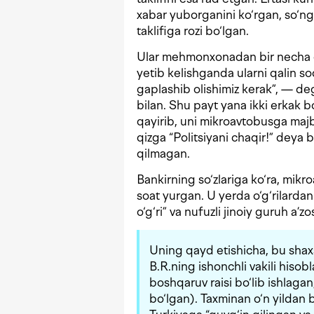
xabar yuborganini ko‘rgan, so‘ngr
taklifiga rozi bo‘lgan.
Ular mehmonxonadan bir necha 
yetib kelishganda ularni qalin soq
gaplashib olishimiz kerak”, — de
bilan. Shu payt yana ikki erkak bo‘
qayirib, uni mikroavtobusga majbu
qizga “Politsiyani chaqir!” deya 
qilmagan.
Bankirning so‘zlariga ko‘ra, mik
soat yurgan. U yerda o‘g‘rilardan
o‘g‘ri” va nufuzli jinoiy guruh a’zo
Uning qayd etishicha, bu shax
B.R.ning ishonchli vakili hiso
boshqaruv raisi bo‘lib ishlaga
bo‘lgan). Taxminan o‘n yildan