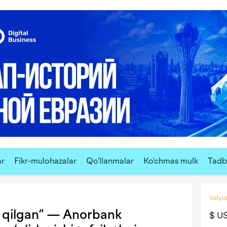
ar
Fikr-mulohazalar
Qo‘llanmalar
Ko‘chmas mulk
Tadbi
Valyut
 qilgan” — Anorbank
$ U