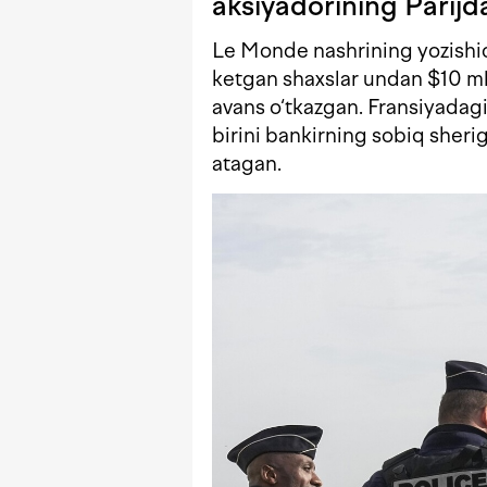
aksiyadorining Parijda 
Le Monde nashrining yozishic
ketgan shaxslar undan $10 ml
avans o‘tkazgan. Fransiyadagi
birini bankirning sobiq sheri
atagan.