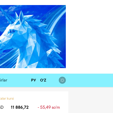
rlar
РУ
O‘Z
alar kursi
SD
11 886,72
- 55,49 so‘m