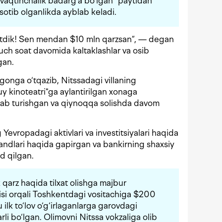
 vaqtinchalik badarg‘a bo‘lgan” paytidan
sotib olganlikda ayblab keladi.
 tutdik! Sen mendan $10 mln qarzsan”, — degan
uch soat davomida kaltaklashlar va osib
gan.
onga o‘tqazib, Nitssadagi villaning
“uy kinoteatri"ga aylantirilgan xonaga
hlab turishgan va qiynoqqa solishda davom
 Yevropadagi aktivlari va investitsiyalari haqida
rzandlari haqida gapirgan va bankirning shaxsiy
id qilgan.
 qarz haqida tilxat olishga majbur
isi orqali Toshkentdagi vositachiga $200
ilk to‘lov o‘g‘irlaganlarga garovdagi
rli bo‘lgan. Olimovni Nitssa vokzaliga olib