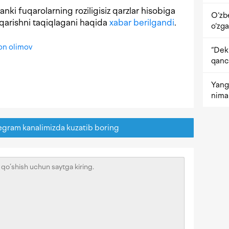
ki fuqarolarning roziligisiz qarzlar hisobiga
O‘zb
iqarishni taqiqlagani haqida
xabar berilgandi
.
o‘zga
on olimov
“Dekr
qanc
Yangi
nima 
egram kanalimizda kuzatib boring