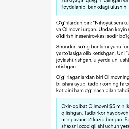
Turkiyaga “quvg‘in qilingan va
foydalanib, bankdagi ulushini 
O‘g‘rilardan biri: “Nihoyat seni
va Olimovni urgan. Undan keyin 
o‘ldirish inssenirovkasi sodir bo‘l
Shundan so‘ng bankirni yana furg
yerto‘lasiga olib ketishgan. Uni 
joylashtirishgan, u yerda uni us
etishgan.
O‘g‘irlaganlardan biri Olimovning
bilishini aytib, tadbirkorning fa
kotibini ham o‘g‘irlash bilan tahd
Oxir-oqibat Olimovni $5 mlnlik
qilishgan. Tadbirkor haydovch
ming avans o‘tkazib bergan. Bu 
shaxsni ozod qilishi uchun yeta