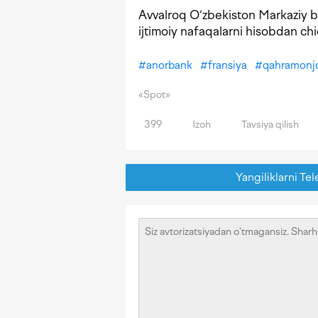
Avvalroq O‘zbekiston Markaziy ban
ijtimoiy nafaqalarni hisobdan ch
#
anorbank
#
fransiya
#
qahramonj
«Spot»
399
Izoh
Tavsiya qilish
Yangiliklarni Tel