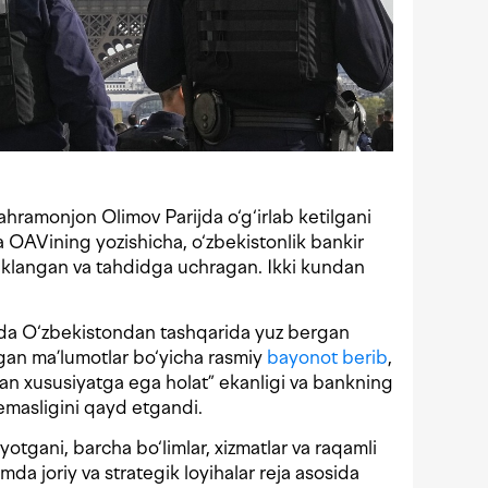
hramonjon Olimov Parijda o‘g‘irlab ketilgani
ya OAVining yozishicha, o‘zbekistonlik bankir
ltaklangan va tahdidga uchragan. Ikki kundan
kida O‘zbekistondan tashqarida yuz bergan
an ma’lumotlar bo‘yicha rasmiy
bayonot berib
,
gan xususiyatga ega holat” ekanligi va bankning
emasligini qayd etgandi.
otgani, barcha bo‘limlar, xizmatlar va raqamli
mda joriy va strategik loyihalar reja asosida