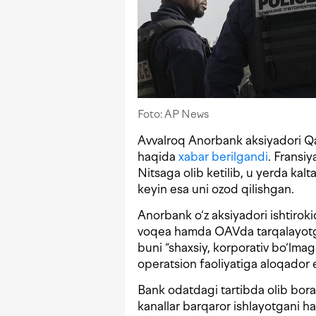
Foto: AP News
Avvalroq Anorbank aksiyadori Qa
haqida
xabar berilgandi
. Fransi
Nitsaga olib ketilib, u yerda ka
keyin esa uni ozod qilishgan.
Anorbank o‘z aksiyadori ishtiro
voqea hamda OAVda tarqalayotg
buni “shaxsiy, korporativ bo‘lma
operatsion faoliyatiga aloqador 
Bank odatdagi tartibda olib boray
kanallar barqaror ishlayotgani ha