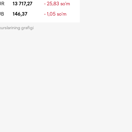
UR
13 717,27
- 25,83 so‘m
UB
146,37
- 1,05 so‘m
kurslarining grafigi