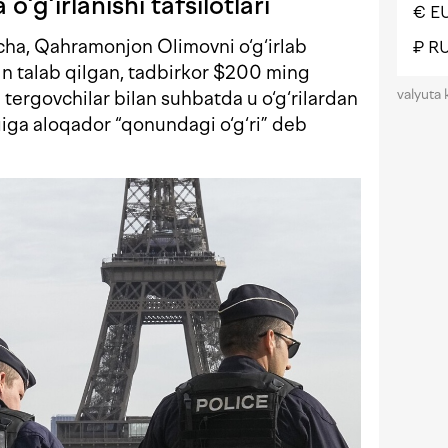
o‘g‘irlanishi tafsilotlari
€ E
ha, Qahramonjon Olimovni o‘g‘irlab
₽ R
n talab qilgan, tadbirkor $200 ming
valyuta 
 tergovchilar bilan suhbatda u o‘g‘rilardan
giga aloqador “qonundagi o‘g‘ri” deb