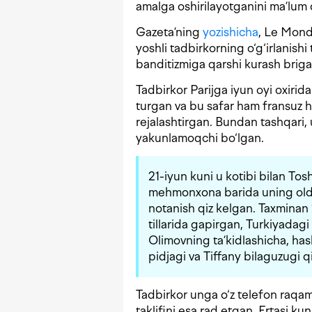
amalga oshirilayotganini ma’lum q
Gazeta’ning
yozishicha
, Le Mond
yoshli tadbirkorning o‘g‘irlanishi
banditizmiga qarshi kurash briga
Tadbirkor Parijga iyun oyi oxiri
turgan va bu safar ham fransuz h
rejalashtirgan. Bundan tashqari, 
yakunlamoqchi bo‘lgan.
21-iyun kuni u kotibi bilan T
mehmonxona barida uning oldig
notanish qiz kelgan. Taxminan 
tillarida gapirgan, Turkiyadagi 
Olimovning ta’kidlashicha, has
pidjagi va Tiffany bilaguzugi q
Tadbirkor unga o‘z telefon raqa
taklifini esa rad etgan. Ertasi ku