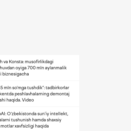
h va Konsta: musofirlikdagi
shuvdan oyiga 700 mln aylanmalik
i biznesigacha
5 mln so‘mga tushdik”: tadbirkorlar
kentda peshlavhalarning demontaj
ishi haqida. Video
AI: O‘zbekistonda sun’iy intellekt,
alarni tushunish hamda shaxsiy
motlar xavfsizligi haqida