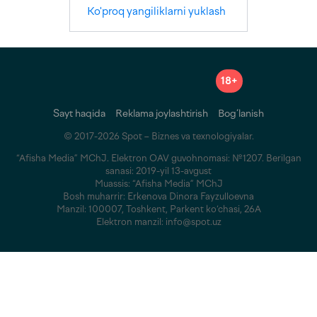
Ko'proq yangiliklarni yuklash
18+
Sayt haqida
Reklama joylashtirish
Bog‘lanish
© 2017-2026 Spot – Biznes va texnologiyalar.
“Afisha Media” MChJ. Elektron OAV guvohnomasi: №1207. Berilgan
sanasi: 2019-yil 13-avgust
Muassis: “Afisha Media” MChJ
Bosh muharrir: Erkenova Dinora Fayzulloevna
Manzil: 100007, Toshkent, Parkent ko‘chasi, 26A
Elektron manzil: info@spot.uz