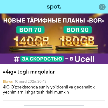
«4ig» tegli maqolalar
Biznes
10 aprel 2026, 20:43
4iG O‘zbekistonda sun’iy yo‘ldoshli va geoanalitik
yechimlarni ishga tushirishi mumkin