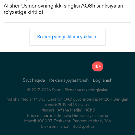
Alisher Usmonovning ikki singlisi AQSh sanksiyalari
ro‘yxatiga kiritildi
Ko'proq yangiliklarni yuklash
18+
Sayt haqida
Reklama joylashtirish
Bog‘lanish
© 2017-2026 Spot – Biznes va texnologiyalar.
“Afisha Media” MChJ. Elektron OAV guvohnomasi: №1207. Berilgan
sanasi: 2019-yil 13-avgust
Muassis: “Afisha Media” MChJ
Bosh muharrir: Erkenova Dinora Fayzulloevna
Manzil: 100007, Toshkent, Parkent ko‘chasi, 26A
Elektron manzil: info@spot.uz