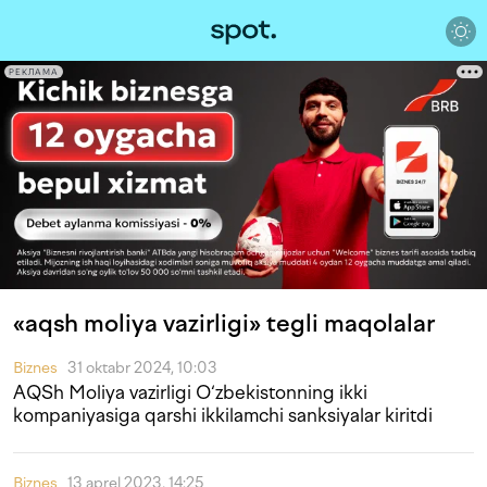
РЕКЛАМА
«aqsh moliya vazirligi» tegli maqolalar
Biznes
31 oktabr 2024, 10:03
AQSh Moliya vazirligi O‘zbekistonning ikki
kompaniyasiga qarshi ikkilamchi sanksiyalar kiritdi
Biznes
13 aprel 2023, 14:25