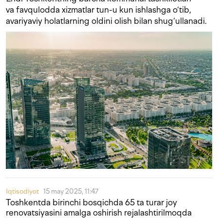
va favqulodda xizmatlar tun-u kun ishlashga o‘tib,
avariyaviy holatlarning oldini olish bilan shug‘ullanadi.
Iqtisodiyot
15 may 2025, 11:47
Toshkentda birinchi bosqichda 65 ta turar joy
renovatsiyasini amalga oshirish rejalashtirilmoqda