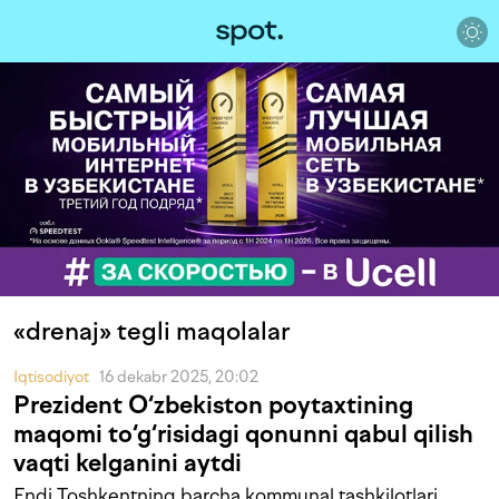
«drenaj» tegli maqolalar
Iqtisodiyot
16 dekabr 2025, 20:02
Prezident O‘zbekiston poytaxtining
maqomi to‘g‘risidagi qonunni qabul qilish
vaqti kelganini aytdi
Endi Toshkentning barcha kommunal tashkilotlari