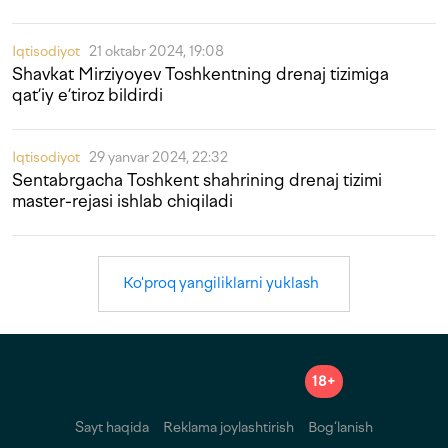
Iqtisodiyot
21 oktabr 2024, 19:08
Shavkat Mirziyoyev Toshkentning drenaj tizimiga
qat’iy e’tiroz bildirdi
Iqtisodiyot
29 yanvar 2024, 22:32
Sentabrgacha Toshkent shahrining drenaj tizimi
master-rejasi ishlab chiqiladi
Ko'proq yangiliklarni yuklash
18+
Sayt haqida
Reklama joylashtirish
Bog‘lanish