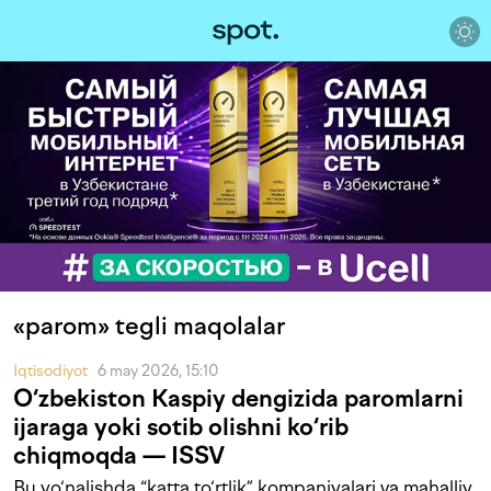
«parom» tegli maqolalar
Iqtisodiyot
6 may 2026, 15:10
O‘zbekiston Kaspiy dengizida paromlarni
ijaraga yoki sotib olishni ko‘rib
chiqmoqda — ISSV
Bu yo‘nalishda “katta to‘rtlik” kompaniyalari va mahalliy