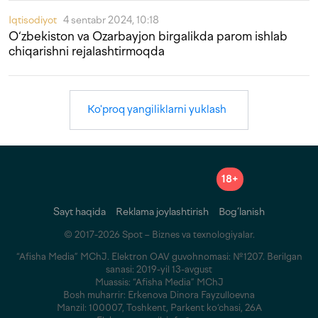
Iqtisodiyot
4 sentabr 2024, 10:18
O‘zbekiston va Ozarbayjon birgalikda parom ishlab
chiqarishni rejalashtirmoqda
Ko'proq yangiliklarni yuklash
18+
Sayt haqida
Reklama joylashtirish
Bog‘lanish
© 2017-2026 Spot – Biznes va texnologiyalar.
“Afisha Media” MChJ. Elektron OAV guvohnomasi: №1207. Berilgan
sanasi: 2019-yil 13-avgust
Muassis: “Afisha Media” MChJ
Bosh muharrir: Erkenova Dinora Fayzulloevna
Manzil: 100007, Toshkent, Parkent ko‘chasi, 26A