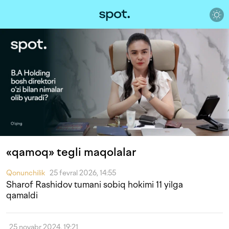
«qamoq» tegli maqolalar
Qonunchilik
25 fevral 2026, 14:55
Sharof Rashidov tumani sobiq hokimi 11 yilga
qamaldi
25 noyabr 2024, 19:21