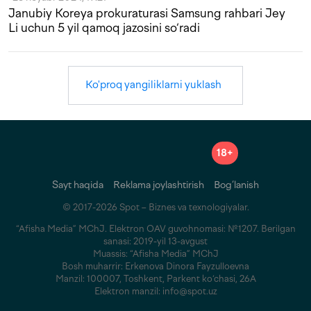
Janubiy Koreya prokuraturasi Samsung rahbari Jey
Li uchun 5 yil qamoq jazosini so‘radi
Ko'proq yangiliklarni yuklash
18+
Sayt haqida
Reklama joylashtirish
Bog‘lanish
© 2017-2026 Spot – Biznes va texnologiyalar.
“Afisha Media” MChJ. Elektron OAV guvohnomasi: №1207. Berilgan
sanasi: 2019-yil 13-avgust
Muassis: “Afisha Media” MChJ
Bosh muharrir: Erkenova Dinora Fayzulloevna
Manzil: 100007, Toshkent, Parkent ko‘chasi, 26A
Elektron manzil: info@spot.uz