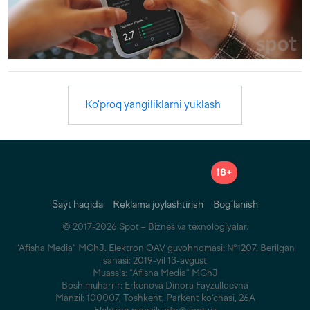
Ko'proq yangiliklarni yuklash
18+
Sayt haqida
Reklama joylashtirish
Bog‘lanish
© 2017-2026 Spot – Biznes va texnologiyalar.
“Afisha Media” MChJ. Elektron OAV guvohnomasi: №1207. Berilgan
sanasi: 2019-yil 13-avgust
Muassis: “Afisha Media” MChJ
Bosh muharrir: Erkenova Dinora Fayzulloevna
Manzil: 100007, Toshkent, Parkent ko‘chasi, 26A