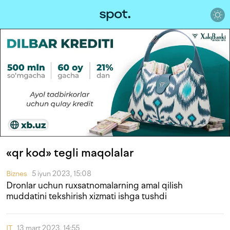
«qr kod» tegli maqolalar
Biznes
5 iyun 2023, 15:08
Dronlar uchun ruxsatnomalarning amal qilish
muddatini tekshirish xizmati ishga tushdi
IT
13 mart 2023, 14:55