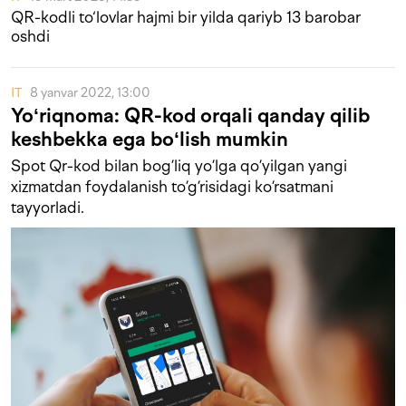
QR-kodli to‘lovlar hajmi bir yilda qariyb 13 barobar
oshdi
IT
8 yanvar 2022, 13:00
Yoʻriqnoma: QR-kod orqali qanday qilib
keshbekka ega boʻlish mumkin
Spot Qr-kod bilan bog’liq yo’lga qo’yilgan yangi
xizmatdan foydalanish to’g’risidagi ko’rsatmani
tayyorladi.