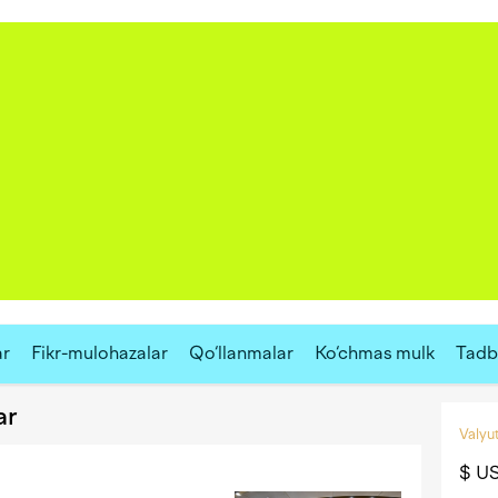
ar
Fikr-mulohazalar
Qo‘llanmalar
Ko‘chmas mulk
Tadbi
ar
Valyut
$ U