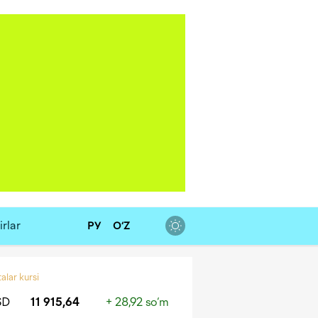
rlar
РУ
O‘Z
alar kursi
SD
11 915,64
+ 28,92 so‘m