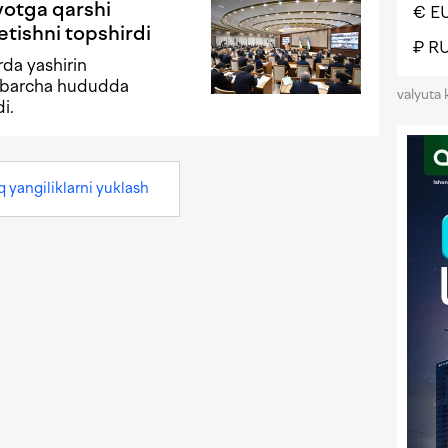
yotga qarshi
€ E
etishni topshirdi
₽ R
rda yashirin
i barcha hududda
valyuta 
i.
q yangiliklarni yuklash