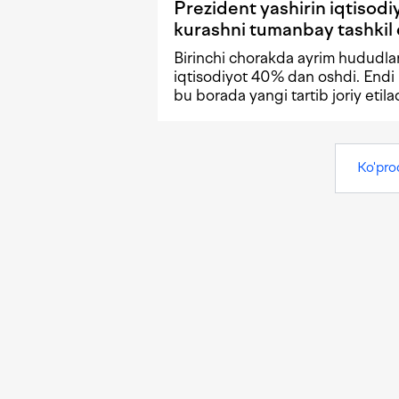
Prezident yashirin iqtisodi
kurashni tumanbay tashkil 
Birinchi chorakda ayrim hududla
iqtisodiyot 40% dan oshdi. End
bu borada yangi tartib joriy etilad
Ko'pro