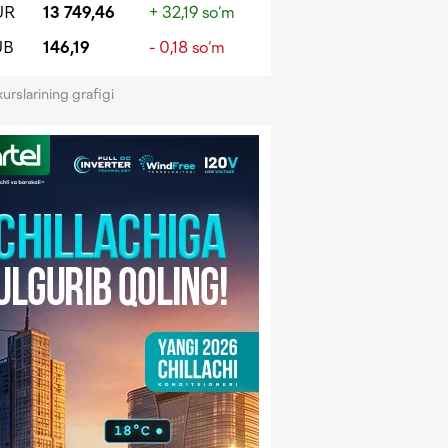
UR
13 749,46
+ 32,19 so‘m
UB
146,19
- 0,18 so‘m
kurslarining grafigi