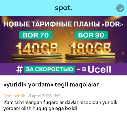
«yuridik yordam» tegli maqolalar
Qonunchilik
21 aprel 2026, 11:52
Kam ta’minlangan fuqarolar davlat hisobidan yuridik
yordam olish huquqiga ega bo‘ldi