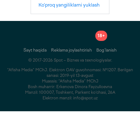
Ko'proq yangiliklarni yuklash
18+
Sayt haqida
Reklama joylashtirish
Bog‘lanish
© 2017-2026 Spot – Biznes va texnologiyalar.
“Afisha Media” MChJ. Elektron OAV guvohnomasi: №1207. Berilgan
sanasi: 2019-yil 13-avgust
Muassis: “Afisha Media” MChJ
Bosh muharrir: Erkenova Dinora Fayzulloevna
Manzil: 100007, Toshkent, Parkent ko‘chasi, 26A
Elektron manzil: info@spot.uz