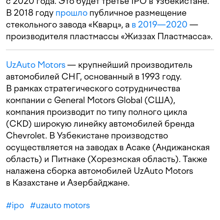
с 2020 года. Это будет третье IPO в Узбекистане.
В 2018 году
прошло
публичное размещение
стекольного завода «Кварц», а
в 2019—2020
—
производителя пластмассы «Жиззах Пластмасса».
UzAuto Motors
— крупнейший производитель
автомобилей СНГ, основанный в 1993 году.
В рамках стратегического сотрудничества
компании с General Motors Global (США),
компания производит по типу полного цикла
(CKD) широкую линейку автомобилей бренда
Chevrolet. В Узбекистане производство
осуществляется на заводах в Асаке (Андижанская
область) и Питнаке (Хорезмская область). Также
налажена сборка автомобилей UzAuto Motors
в Казахстане и Азербайджане.
#
ipo
#
uzauto motors