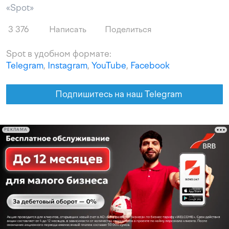
«Spot»
3 376
Написать
Поделиться
Spot в удобном формате:
Telegram
,
Instagram
,
YouTube
,
Facebook
Подпишитесь на наш Telegram
РЕКЛАМА