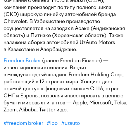
компании с General Motors Global (США),
компания производит по типу полного цикла
(CKD) широкую линейку автомобилей бренда
Chevrolet. В Узбекистане производство
осуществляется на заводах в Асаке (Андижанская
область) и Питнаке (Хорезмская область). Также
налажена сборка автомобилей UzAuto Motors
в Казахстане и Азербайджане.
Freedom Broker
(ранее Freedom Finance) —
инвестиционная компания. Входит
в международный холдинг Freedom Holding Corp,
работающий в 12 странах мира. Холдинг дает
прямой доступ к фондовым рынкам США, стран
СНГ и Европы, позволяя инвестировать в ценные
бумаги мировых гигантов — Apple, Microsoft, Telsa,
Zoom, Alibaba, Twitter и др.
#
freedom broker
#
ipo
#
uzauto