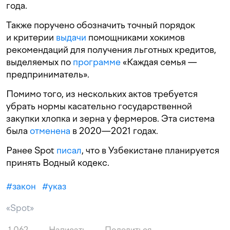
года.
Также поручено обозначить точный порядок
и критерии
выдачи
помощниками хокимов
рекомендаций для получения льготных кредитов,
выделяемых по
программе
«Каждая семья —
предприниматель».
Помимо того, из нескольких актов требуется
убрать нормы касательно государственной
закупки хлопка и зерна у фермеров. Эта система
была
отменена
в 2020—2021 годах.
Ранее Spot
писал
, что в Узбекистане планируется
принять Водный кодекс.
#
закон
#
указ
«Spot»
1 062
Написать
Поделиться