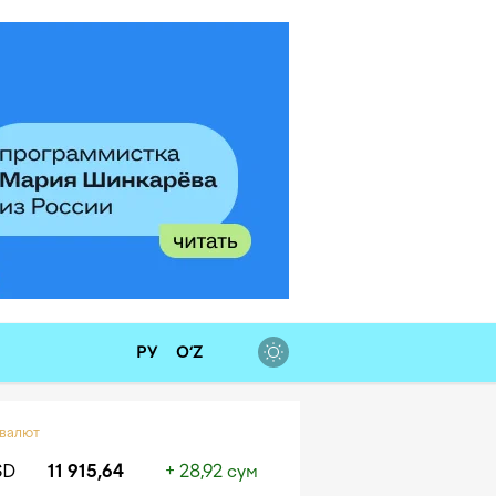
РУ
O‘Z
 валют
SD
11 915,64
+ 28,92 сум