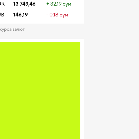
UR
13 749,46
+ 32,19 сум
UB
146,19
- 0,18 сум
 курса валют