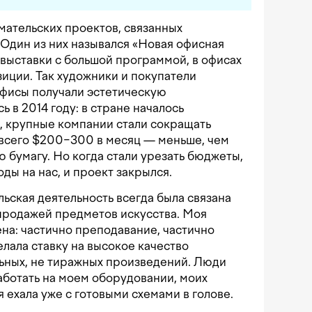
ательских проектов, связанных
 Один из них назывался «Новая офисная
 выставки с большой программой, в офисах
иции. Так художники и покупатели
 офисы получали эстетическую
 в 2014 году: в стране началось
 крупные компании стали сокращать
 всего $200−300 в месяц — меньше, чем
ю бумагу. Но когда стали урезать бюджеты,
ды на нас, и проект закрылся.
ская деятельность всегда была связана
продажей предметов искусства. Моя
ена: частично преподавание, частично
елала ставку на высокое качество
ьных, не тиражных произведений. Люди
аботать на моем оборудовании, моих
я ехала уже с готовыми схемами в голове.