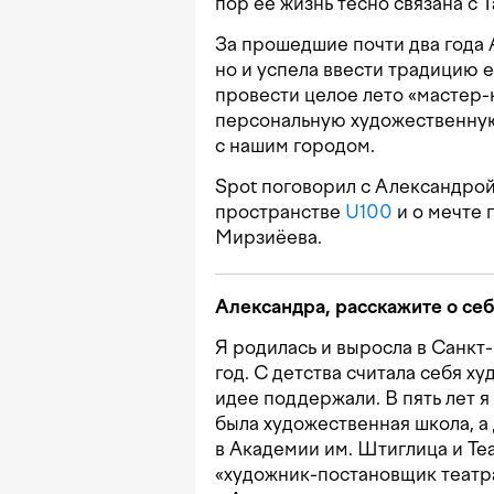
пор ее жизнь тесно связана с 
За прошедшие почти два года 
но и успела ввести традицию 
провести целое лето «мастер-к
персональную художественную 
с нашим городом.
Spot поговорил с Александрой
пространстве
U100
и о мечте 
Мирзиёева.
Александра, расскажите о себ
Я родилась и выросла в Санкт
год. С детства считала себя ху
идее поддержали. В пять лет 
была художественная школа, а
в Академии им. Штиглица и Те
«художник-постановщик театра