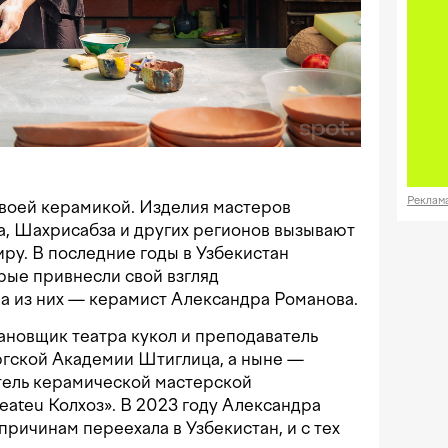
Реклам
своей керамикой. Изделия мастеров
та, Шахрисабза и других регионов вызывают
иру. В последние годы в Узбекистан
рые привнесли свой взгляд
а из них — керамист Александра Романова.
ановщик театра кукол и преподаватель
гской Академии Штиглица, а ныне —
тель керамической мастерской
ateu Колхоз». В 2023 году Александра
ричинам переехала в Узбекистан, и с тех