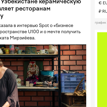
в Узбекистане керамическую
€ E
вляет ресторанам
₽ R
у
график
азала в интервью Spot о «бизнесе
ространстве U100 и о мечте получить
ката Мирзиёева.