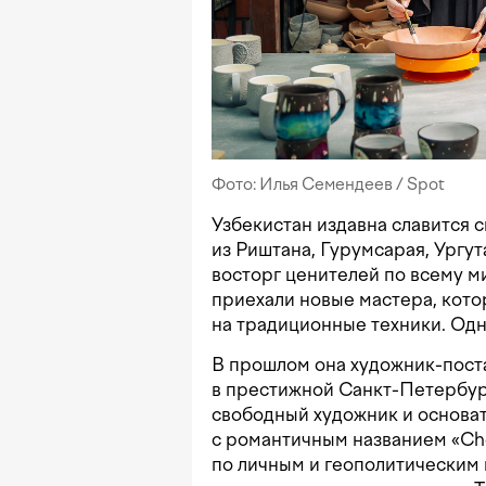
Фото: Илья Семендеев / Spot
Узбекистан издавна славится 
из Риштана, Гурумсарая, Ургу
восторг ценителей по всему м
приехали новые мастера, кото
на традиционные техники. Одн
В прошлом она художник-пост
в престижной Санкт-Петербур
свободный художник и основа
с романтичным названием «Che
по личным и геополитическим п