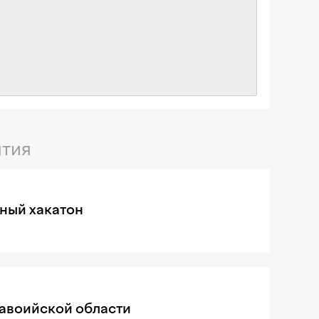
тия
ный хакатон
Навоийской области