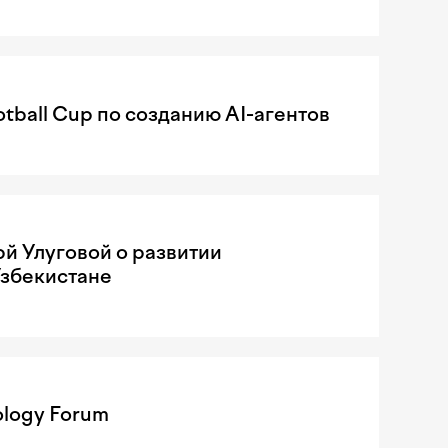
tball Cup по созданию AI-агентов
рй Улуговой о развитии
Узбекистане
ology Forum