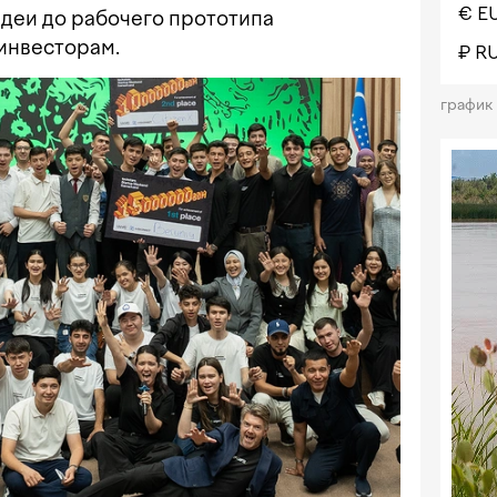
€ E
идеи до рабочего прототипа
 инвесторам.
₽ R
график