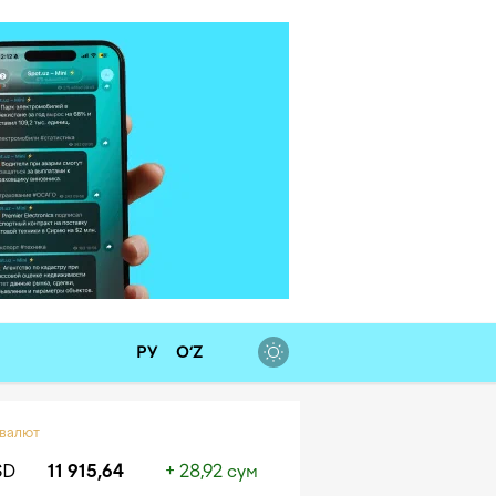
РУ
O‘Z
 валют
SD
11 915,64
+ 28,92 сум