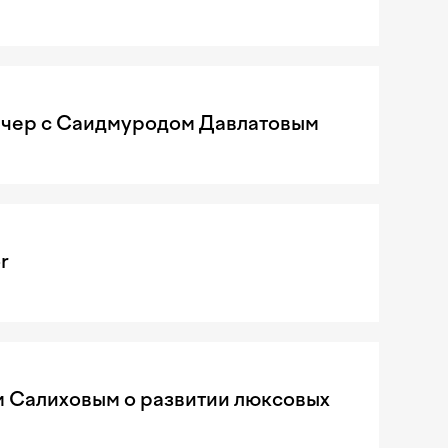
чер с Саидмуродом Давлатовым
r
м Салиховым о развитии люксовых