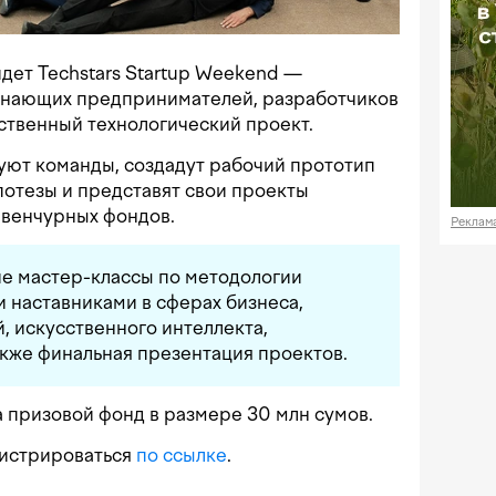
йдет Techstars Startup Weekend —
инающих предпринимателей, разработчиков
обственный технологический проект.
уют команды, создадут рабочий прототип
потезы и представят свои проекты
 венчурных фондов.
Реклам
е мастер-классы по методологии
и наставниками в сферах бизнеса,
 искусственного интеллекта,
также финальная презентация проектов.
 призовой фонд в размере 30 млн сумов.
гистрироваться
по ссылке
.