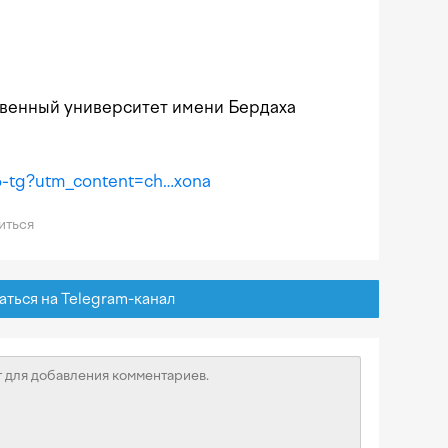
твенный университет имени Бердаха
6-tg?utm_content=ch…xona
иться
ься на Telegram-канал