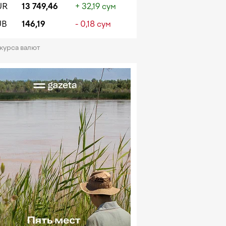
UR
13 749,46
+ 32,19 сум
UB
146,19
- 0,18 сум
 курса валют