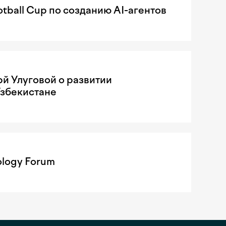
tball Cup по созданию AI-агентов
рй Улуговой о развитии
Узбекистане
ology Forum