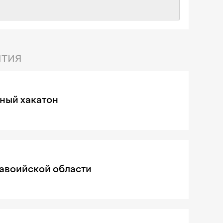
тия
ный хакатон
Навоийской области