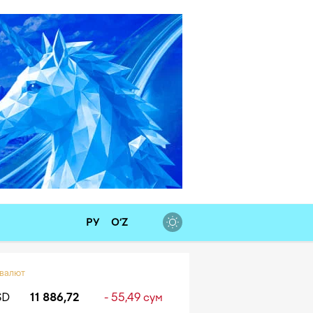
РУ
O‘Z
 валют
SD
11 886,72
- 55,49 сум