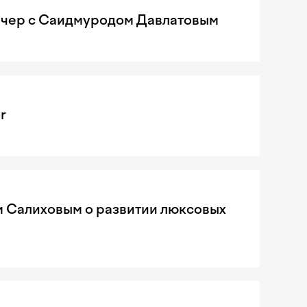
чер с Саидмуродом Давлатовым
r
м Салиховым о развитии люксовых