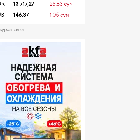
UR
13 717,27
- 25,83 сум
UB
146,37
- 1,05 сум
 курса валют