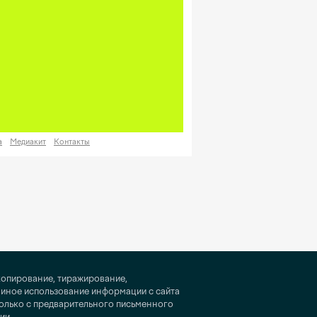
а
Медиакит
Контакты
копирование, тиражирование,
 иное использование информации с сайта
только с предварительного письменного
ии.