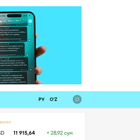
РУ
O‘Z
 валют
SD
11 915,64
+ 28,92 сум