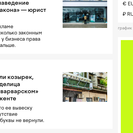
 наведение
€ E
закона» — юрист
₽ R
кламе
график
колько законным
 у бизнеса права
дальше.
ли козырек,
аделица
 «варварском»
кенте
то ее вывеску
утствие
 буквы не вернули.