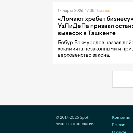
17 марта 2026, 17:38
Бизнес
«Ломают хребет бизнесу»
УзЛиДеПа призвал остан
вывесок в Ташкенте
Бобур Бекмуродов назвал дей
хокимията незаконными и при
верховенство закона.
© 2017-2026 Spot
Контакты
Бизнес и технологии.
Реклама
О сайте