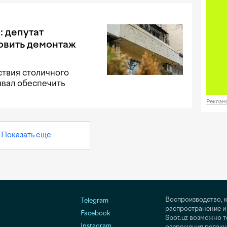
: депутат
овить демонтаж
ствия столичного
звал обеспечить
Реклам
Показать еще
Воспроизводство, 
Telegram
распространение и
Facebook
Spot.uz возможно 
Instagram
разрешения редакц