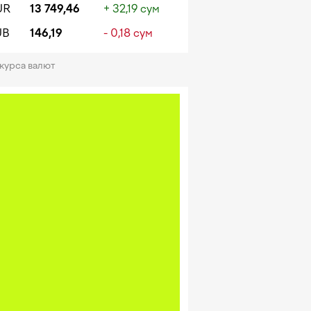
UR
13 749,46
+ 32,19 сум
UB
146,19
- 0,18 сум
 курса валют