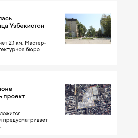
лась
ица Узбекистон
ет 2,1 км. Мастер-
итектурное бюро
йоне
ь проект
оложится
 и предусматривает
.