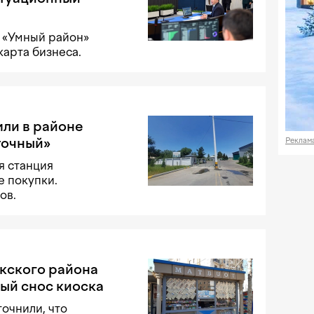
 «Умный район»
карта бизнеса.
мли в районе
точный»
Реклам
я станция
е покупки.
ов.
кского района
ый снос киоска
очнили, что