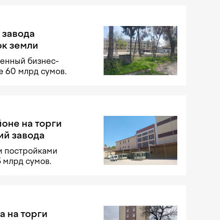
 завода
ок земли
оенный бизнес-
е 60 млрд сумов.
оне на торги
ий завода
ми постройками
5 млрд сумов.
а на торги