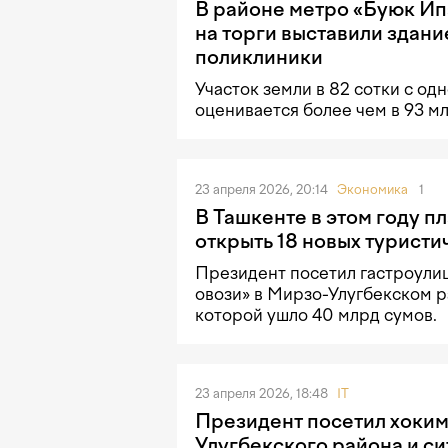
В районе метро «Буюк Ип
на торги выставили здани
поликлиники
Участок земли в 82 сотки с о
оценивается более чем в 93 м
23 апреля 2026, 20:14
Экономика
1
В Ташкенте в этом году п
открыть 18 новых туристи
Президент посетил гастроули
овози» в Мирзо-Улугбекском р
которой ушло 40 млрд сумов.
23 апреля 2026, 18:48
IT
Президент посетил хоки
Улугбекского района и с