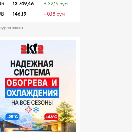
UR
13 749,46
+ 32,19 сум
UB
146,19
- 0,18 сум
 курса валют