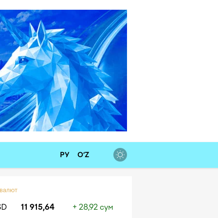
РУ
O‘Z
 валют
SD
11 915,64
+ 28,92 сум