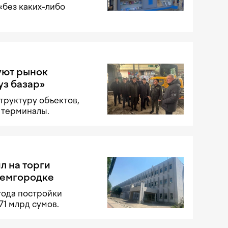
«без каких-либо
уют рынок
уз базар»
труктуру объектов,
 терминалы.
ил на торги
демгородке
года постройки
71 млрд сумов.