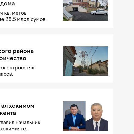
 дома
 кв. метов
е 28,5 млрд сумов.
кого района
ричество
 электросетях
часов.
тал хокимом
кента
лавил начальник
 хокимияте.