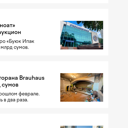
ноат»
 аукцион
тро «Буюк Ипак
 млрд сумов.
орана Brauhaus
д сумов
прошлом феврале.
 в два раза.