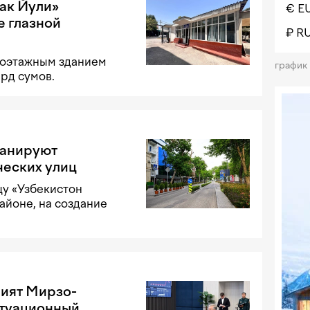
ак Йули»
€ E
е глазной
₽ R
дноэтажным зданием
график
лрд сумов.
ланируют
ческих улиц
цу «Узбекистон
айоне, на создание
мият Мирзо-
итуационный